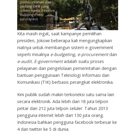
pemerintahan dan
gedung DPR yang
diberi nama Beehive
Building (foto:
Jurusanku)
Kita masih ingat, saat kampanye pemilihan
presiden, Jokowi beberapa kali mengungkapkan
niatnya untuk membangun sistem e-government
seperti misalnya
e-budgeting
,
e-procurement
dan
e-audit.
E-government
adalah suatu proses
pelayanan dan pengelolaan pemerintahan dengan
bantuan penggunaan Teknologi Informasi dan
Komunikasi (TIK) berbasis perangkat elektronika.
Kini publik sudah makin terkoneksi satu sama lain
secara elektronik. Ada lebih dari 18 juta telpon
pintar dan 212 juta telpon seluler. Tahun 2013
pengguna internet lebih dari 130 juta orang.
Indonesia bahkan pengguna facebook terbesar ke
4 dan twitter ke 5 di dunia.