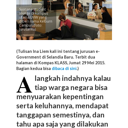
Suasana student
lounge di kampus
utama UVW yang
diberi nama Kelburn
Campus (foto:
Jurusanku)
(Tulisan Ina Liem kali ini tentang jurusan e-
Government di Selandia Baru. Terbit dua
halaman di Kompas KLASS, Jumat 29 Mei 2015.
Bagian kedua bisa
dibaca di sini
.)
A
langkah indahnya kalau
tiap warga negara bisa
menyuarakan kepentingan
serta keluhannya, mendapat
tanggapan semestinya, dan
tahu apa saja yang dilakukan