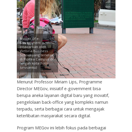
Master of e-
Government
ditawarkan oleh
Victoria Business
School yang terletak
di Pipitea Campus di
tengah kota (foto:
Jurusanku)
Menurut Professor Miriam Lips, Programme
Director MEGov, inisiatif e-government bisa
berupa aneka layanan digital baru yang inovatif,
pengelolaan back-office yang kompleks namun
terpadu, serta berbagai cara untuk mengajak
keterlibatan masyarakat secara digital.
Program MEGov ini lebih fokus pada berbagai