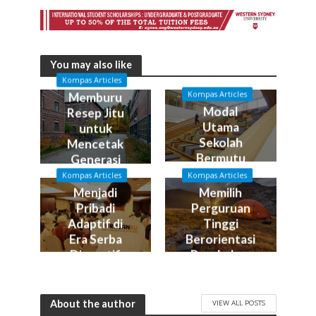
You may also like
Kompas Articles
Kompas Articles
Memburu
Modal
Resep Jitu
Utama
untuk
Sekolah
Mencetak
Bermutu
Generasi
Emas
Kompas Articles
Kompas Articles
Memilih
Menjadi
Perguruan
Pribadi
Tinggi
Adaptif di
Berorientasi
Era Serba
Perubahan
Disruptif
About the author
VIEW ALL POSTS