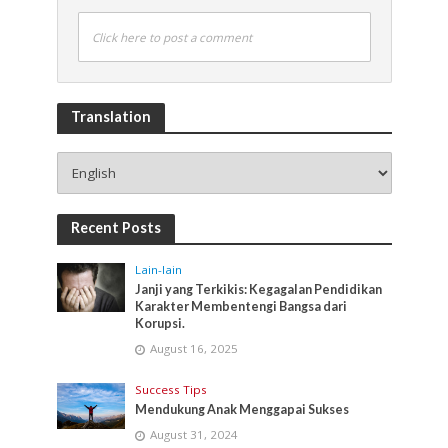
Click here to post a comment
Translation
Recent Posts
Lain-lain
Janji yang Terkikis: Kegagalan Pendidikan
Karakter Membentengi Bangsa dari
Korupsi.
August 16, 2025
Success Tips
Mendukung Anak Menggapai Sukses
August 31, 2024