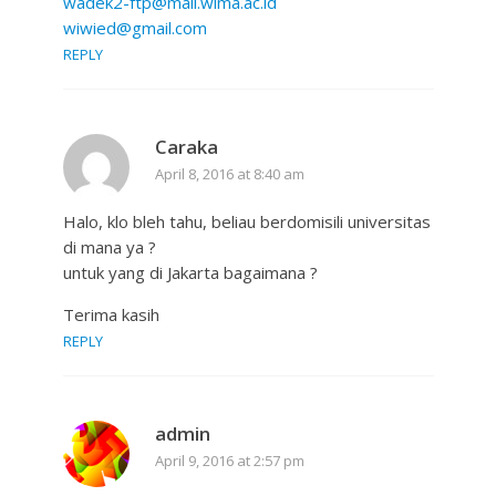
wadek2-ftp@mail.wima.ac.id
wiwied@gmail.com
REPLY
Caraka
April 8, 2016 at 8:40 am
Halo, klo bleh tahu, beliau berdomisili universitas
di mana ya ?
untuk yang di Jakarta bagaimana ?
Terima kasih
REPLY
admin
April 9, 2016 at 2:57 pm