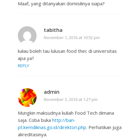
Maaf, yang ditanyakan domisilinya siapa?
tabitha
November 1, 2016 at 10:52 pm
kalau boleh tau lulusan food thec di universitas
apa ya?
REPLY
admin
November 3, 2016 at 1:27 pm
Mungkin maksudnya kuliah Food Tech dimana
saja. Coba buka
http://ban-
pt.kemdiknas.go.id/direktori.php
. Perhatikan juga
akreditasinya.