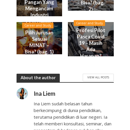
Pangan Yang
– Bisa? (bag.
Mengancam
2)
Industri
Peternakan
Career and Study
Career and Study
Profesi Pilot
Pilih Jurusan
Pasca Covid
Sesuai
19 – Masih
MINAT –
Ada
Bisa? (bag. 1)
Harapan?
About the author
VIEW ALL POSTS
Ina Liem
Ina Liem sudah belasan tahun
berkecimpung di dunia pendidikan,
terutama pendidikan di luar negeri. Ia
telah memberi konsultasi, seminar, dan