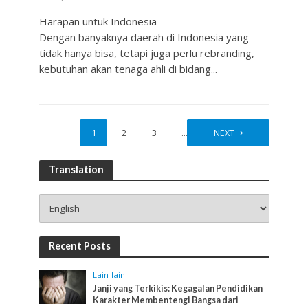
Harapan untuk Indonesia
Dengan banyaknya daerah di Indonesia yang
tidak hanya bisa, tetapi juga perlu rebranding,
kebutuhan akan tenaga ahli di bidang...
1
2
3
…
10
NEXT
Translation
Recent Posts
Lain-lain
Janji yang Terkikis: Kegagalan Pendidikan
Karakter Membentengi Bangsa dari