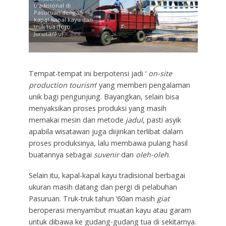
tradisional di
Pasuruan dengan
kapal-kapal kayu dan
truk tua (foto:
Jurusanku)
Tempat-tempat ini berpotensi jadi ‘
on-site
production tourism
’ yang memberi pengalaman
unik bagi pengunjung. Bayangkan, selain bisa
menyaksikan proses produksi yang masih
memakai mesin dan metode
jadul
, pasti asyik
apabila wisatawan juga diijinkan terlibat dalam
proses produksinya, lalu membawa pulang hasil
buatannya sebagai
suvenir
dan
oleh-oleh
.
Selain itu, kapal-kapal kayu tradisional berbagai
ukuran masih datang dan pergi di pelabuhan
Pasuruan. Truk-truk tahun ‘60an masih
giat
beroperasi menyambut muatan kayu atau garam
untuk dibawa ke gudang-gudang tua di sekitarnya.