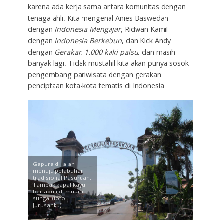
karena ada kerja sama antara komunitas dengan
tenaga ahli
.
Kita mengenal Anies Baswedan
dengan
Indonesia Mengajar
, Ridwan Kamil
dengan
Indonesia Berkebun
, dan Kick Andy
dengan
Gerakan 1
.
000 kaki palsu
, dan masih
banyak lagi
.
Tidak mustahil kita akan punya sosok
pengembang pariwisata dengan gerakan
penciptaan kota-kota tematis di Indonesia
.
Gapura di jalan
menuju pelabuhan
tradisional Pasuruan.
Tampak kapal kayu
berlabuh di muara
sungai (foto:
Jurusanku)