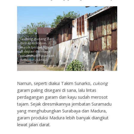
Gudang-gudang dari
zaman kolonial
masih berdiri kokok
di depan dermaga
pelabuhan Pasuruan
(foto: Jurusanku)
Namun, seperti diakui Takim Sunarko,
cukong
garam paling disegani di sana, lalu lintas
perdagangan garam dan kayu sudah merosot
tajam. Sejak diresmikannya jembatan Suramadu
yang menghubungkan Surabaya dan Madura,
garam produksi Madura lebih banyak diangkut
lewat jalan darat.