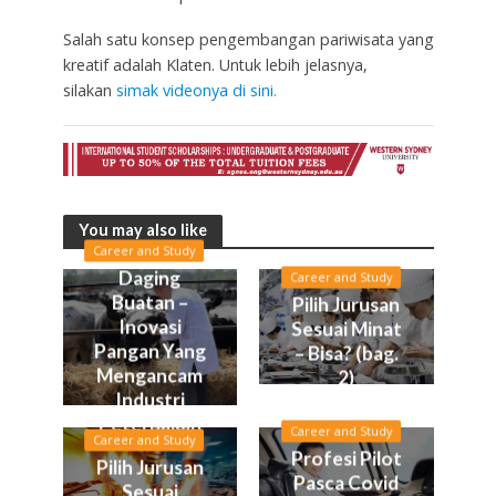
Salah satu konsep pengembangan pariwisata yang
kreatif adalah Klaten. Untuk lebih jelasnya,
silakan
simak videonya di sini.
You may also like
Career and Study
Daging
Career and Study
Buatan –
Pilih Jurusan
Inovasi
Sesuai Minat
Pangan Yang
– Bisa? (bag.
Mengancam
2)
Industri
Peternakan
Career and Study
Career and Study
Profesi Pilot
Pilih Jurusan
Pasca Covid
Sesuai