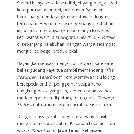
Seperti halnya kota Kirkcudbright yang bangkit dari
keterpurukan ekonomi, pelabuhan Pasuruan
berpeluang mendatangkan wisatawan dengan
tema baru. Begitu memasuki gerbang pelabuhan
ini, penulis membayangkan berdirinya kios-kios
kecil warna-warni
a la Brighton Beach di Australia
,
di sepanjang pelabuhan, dengan warga setempat
menjual berbagai produk lokal.
Bayangkan sensasi menyeruput kopi di kafe-kafe
bekas gudang kayu tua sambil memandang
“The
Pasuruan Waterfront”
. Para wisatawan lalu lalang
bersepeda onthel, penggemar vespa kuno
nangkring di sisi yang lain, sementara anak-anak
muda berpose ria di patung-patung a la
Geelong
Statues
untuk memuaskan hasrat narsis mereka.
Dengan masyarakat Tionghoanya yang masih
menyimpan tradisi leluhur, Pasuruan bisa jadi ikon
wisata
“Kota Tua”
di Jawa Timur. Kebiasaan