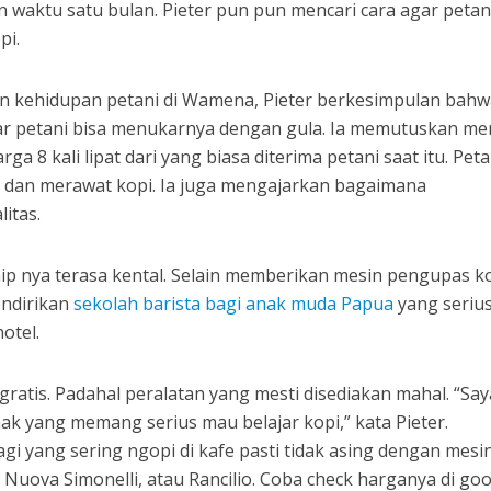
 waktu satu bulan. Pieter pun pun mencari cara agar petani
pi.
an kehidupan petani di Wamena, Pieter berkesimpulan bahw
r petani bisa menukarnya dengan gula. Ia memutuskan me
rga 8 kali lipat dari yang biasa diterima petani saat itu. Peta
dan merawat kopi. Ia juga mengajarkan bagaimana
itas.
hip nya terasa kental. Selain memberikan mesin pengupas k
endirikan
sekolah barista bagi anak muda Papua
yang seriu
hotel.
 gratis. Padahal peralatan yang mesti disediakan mahal. “Say
k yang memang serius mau belajar kopi,” kata Pieter.
agi yang sering ngopi di kafe pasti tidak asing dengan mesi
Nuova Simonelli, atau Rancilio. Coba check harganya di goo