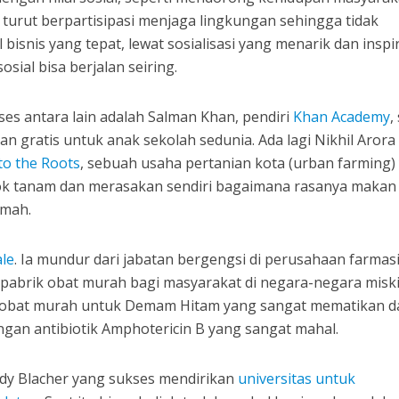
 turut berpartisipasi menjaga lingkungan sehingga tidak
isnis yang tepat, lewat sosialisasi yang menarik dan inspir
ial bisa berjalan seiring.
ses antara lain adalah Salman Khan, pendiri
Khan Academy
,
ran gratis untuk anak sekolah sedunia. Ada lagi Nikhil Arora
to the Roots
, sebuah usaha pertanian kota (urban farming)
k tanam dan merasakan sendiri bagaimana rasanya makan 
umah.
ale
. Ia mundur dari jabatan bergengsi di perusahaan farmas
pabrik obat murah bagi masyarakat di negara-negara miski
h obat murah untuk Demam Hitam yang sangat mematikan d
engan antibiotik Amphotericin B yang sangat mahal.
ddy Blacher yang sukses mendirikan
universitas untuk