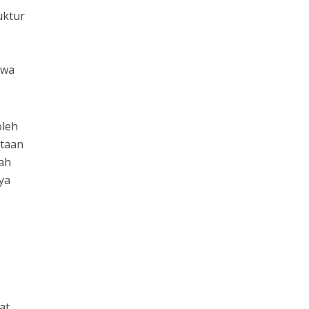
uktur
swa
oleh
ptaan
lah
ya
at