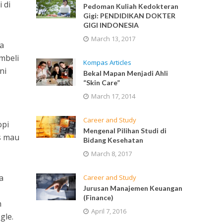
 di
Pedoman Kuliah Kedokteran
Gigi: PENDIDIKAN DOKTER
GIGI INDONESIA
March 13, 2017
a
mbeli
Kompas Articles
ni
Bekal Mapan Menjadi Ahli
“Skin Care”
March 17, 2014
Career and Study
opi
Mengenal Pilihan Studi di
s mau
Bidang Kesehatan
March 8, 2017
a
Career and Study
Jurusan Manajemen Keuangan
(Finance)
n
April 7, 2016
gle.