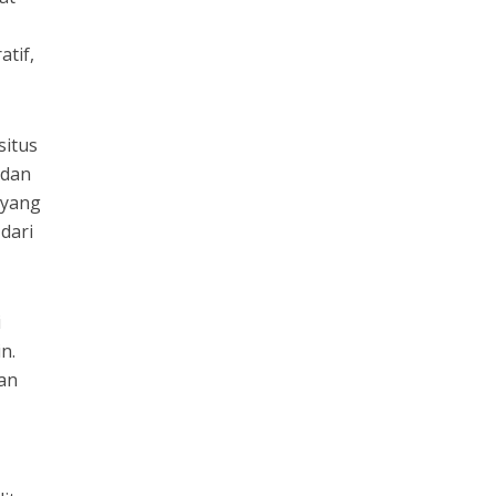
atif,
 situs
 dan
 yang
dari
i
n.
an