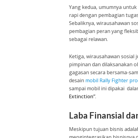
Yang kedua, umumnya untuk m
rapi dengan pembagian tugas 
Sebaliknya, wirausahawan sos
pembagian peran yang fleksi
sebagai relawan.
Ketiga, wirausahawan sosial 
pimpinan dan dilaksanakan ol
gagasan secara bersama-sama 
desain
mobil Rally Fighter pr
sampai mobil ini dipakai dala
Extinction”
.
Laba Finansial d
Meskipun tujuan bisnis adala
mengintegrasikan bisnisnya d