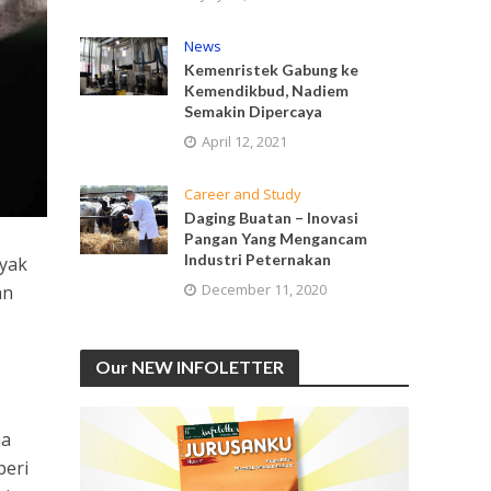
News
Kemenristek Gabung ke
Kemendikbud, Nadiem
Semakin Dipercaya
April 12, 2021
Career and Study
Daging Buatan – Inovasi
Pangan Yang Mengancam
Industri Peternakan
nyak
December 11, 2020
an
Our NEW INFOLETTER
ma
beri