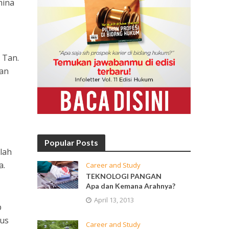
mina
 Tan.
man
Popular Posts
lah
a.
Career and Study
TEKNOLOGI PANGAN
Apa dan Kemana Arahnya?
April 13, 2013
p
rus
Career and Study