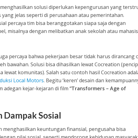
enghasilkan solusi diperlukan kepengurusan yang terstr
yang jelas seperti di perusahaan atau pemerintahan.
ial percaya tim bisa beranggotakan siapa saja dengan
bel, misalnya dengan melibatkan anak sekolah atau mahasi
juga percaya bahwa pekerjaan besar tidak harus dirancang 
eh bawahan. Solusi bisa dihasilkan lewat Cocreation (penci
lewat komunitas). Salah satu contoh hasil Cocreation ada
oduksi Local Motors
. Begitu ‘keren’ desain dan kemampuann
m adegan kejar-kejaran di film
“Transformers – Age of
an Dampak Sosial
h menghasilkan keuntungan finansial, pengusaha bisa
engan nilai sosial, seperti mendorong kehidupan masyarak