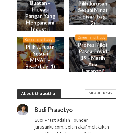
Buatan –
Pilih Jurusan
Inovasi
Sesuai Minat
Pangan Yang
– Bisa? (bag.
Mengancam
2)
Industri
Peternakan
Career and Study
Career and Study
Profesi Pilot
Pilih Jurusan
Pasca Covid
Sesuai
19 – Masih
MINAT –
Ada
Bisa? (bag. 1)
Harapan?
About the author
VIEW ALL POSTS
Budi Prasetyo
Budi Prast adalah Founder
jurusanku.com. Selain aktif melakukan