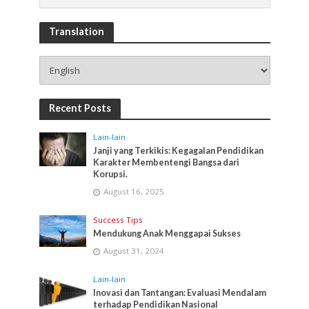
Translation
Recent Posts
Lain-lain
Janji yang Terkikis: Kegagalan Pendidikan
Karakter Membentengi Bangsa dari
Korupsi.
August 16, 2025
Success Tips
Mendukung Anak Menggapai Sukses
August 31, 2024
Lain-lain
Inovasi dan Tantangan: Evaluasi Mendalam
terhadap Pendidikan Nasional