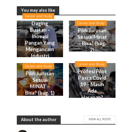
You may also like
Career and Study
Daging
Career and Study
Buatan –
Pilih Jurusan
Inovasi
Sesuai Minat
Pangan Yang
– Bisa? (bag.
Mengancam
2)
Industri
Peternakan
Career and Study
Career and Study
Profesi Pilot
Pilih Jurusan
Pasca Covid
Sesuai
19 – Masih
MINAT –
Ada
Bisa? (bag. 1)
Harapan?
About the author
VIEW ALL POSTS