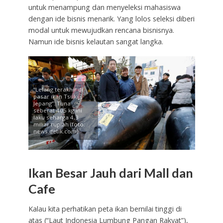
untuk menampung dan menyeleksi mahasiswa
dengan ide bisnis menarik. Yang lolos seleksi diberi
modal untuk mewujudkan rencana bisnisnya.
Namun ide bisnis kelautan sangat langka.
“Lelang terakhir di
pasar ikan Tsukiji,
Jepang”. Tuna
seberat 405 kg ini
laku seharga 4,3
miliar rupiah (foto:
news.detik.com)
Ikan Besar Jauh dari Mall dan
Cafe
Kalau kita perhatikan peta ikan bernilai tinggi di
atas (“Laut Indonesia Lumbung Pangan Rakyat”),