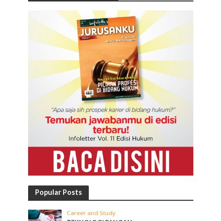
Popular Posts
Career and Study