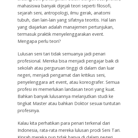
mahasiswa banyak dijejali teori seperti filosofi,
sejarah seni, antropologi, ilmu gerak, anatomi
tubuh, dan lain-lain yang sifatnya teoritis. Hal lain
yang diajarkan adalah manajemen pertunjukan,
termasuk praktik menyelenggarakan event.
Mengapa perlu teori?
Lulusan seni tari tidak semuanya jadi penari
profesional. Mereka bisa menjadi pengajar baik di
sekolah atau perguruan tinggi di dalam dan luar
negeri, menjadi pengamat dan kritikus seni,
penyelenggara art event, atau koreografer. Semua
profesi ini memerlukan landasan teori yang kuat.
Bahkan banyak lulusannya melanjutkan studi ke
tingkat Master atau bahkan Doktor sesuai tuntutan
profesinya.
Kalau kita perhatikan para penari terkenal dari
Indonesia, rata-rata mereka lulusan prodi Seni Tari.
Kiprah mereka pun tidak hanya di dalam negeri.