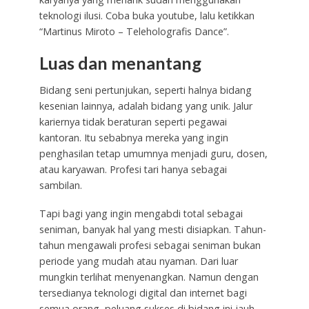
teknologi ilusi. Coba buka youtube, lalu ketikkan
“Martinus Miroto – Teleholografis Dance”.
Luas dan menantang
Bidang seni pertunjukan, seperti halnya bidang
kesenian lainnya, adalah bidang yang unik. Jalur
kariernya tidak beraturan seperti pegawai
kantoran. Itu sebabnya mereka yang ingin
penghasilan tetap umumnya menjadi guru, dosen,
atau karyawan. Profesi tari hanya sebagai
sambilan.
Tapi bagi yang ingin mengabdi total sebagai
seniman, banyak hal yang mesti disiapkan. Tahun-
tahun mengawali profesi sebagai seniman bukan
periode yang mudah atau nyaman. Dari luar
mungkin terlihat menyenangkan. Namun dengan
tersedianya teknologi digital dan internet bagi
semua orang, peluang sukses di bidang ini jauh