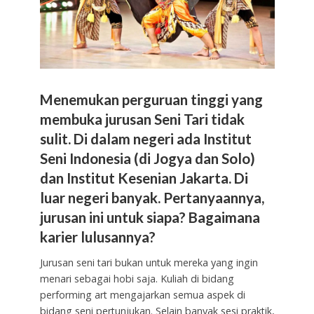
Menemukan perguruan tinggi yang
membuka jurusan Seni Tari tidak
sulit. Di dalam negeri ada Institut
Seni Indonesia (di Jogya dan Solo)
dan Institut Kesenian Jakarta. Di
luar negeri banyak. Pertanyaannya,
jurusan ini untuk siapa? Bagaimana
karier lulusannya?
Jurusan seni tari bukan untuk mereka yang ingin
menari sebagai hobi saja. Kuliah di bidang
performing art mengajarkan semua aspek di
bidang seni pertunjukan. Selain banyak sesi praktik,