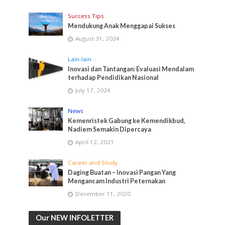
Success Tips
Mendukung Anak Menggapai Sukses
August 31, 2024
Lain-lain
Inovasi dan Tantangan: Evaluasi Mendalam
terhadap Pendidikan Nasional
July 17, 2024
News
Kemenristek Gabung ke Kemendikbud,
Nadiem Semakin Dipercaya
April 12, 2021
Career and Study
Daging Buatan – Inovasi Pangan Yang
Mengancam Industri Peternakan
December 11, 2020
Our NEW INFOLETTER