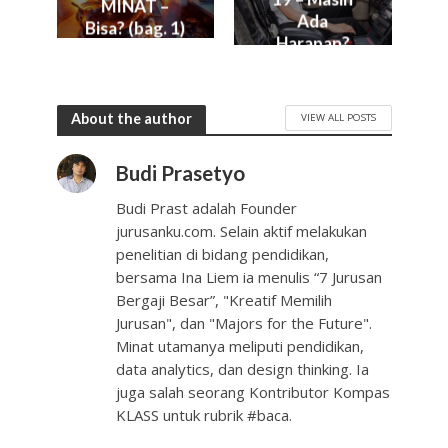
MINAT –
Ada
Bisa? (bag. 1)
Harapan?
About the author
VIEW ALL POSTS
Budi Prasetyo
Budi Prast adalah Founder
jurusanku.com. Selain aktif melakukan
penelitian di bidang pendidikan,
bersama Ina Liem ia menulis “7 Jurusan
Bergaji Besar”, "Kreatif Memilih
Jurusan", dan "Majors for the Future".
Minat utamanya meliputi pendidikan,
data analytics, dan design thinking. Ia
juga salah seorang Kontributor Kompas
KLASS untuk rubrik #baca.