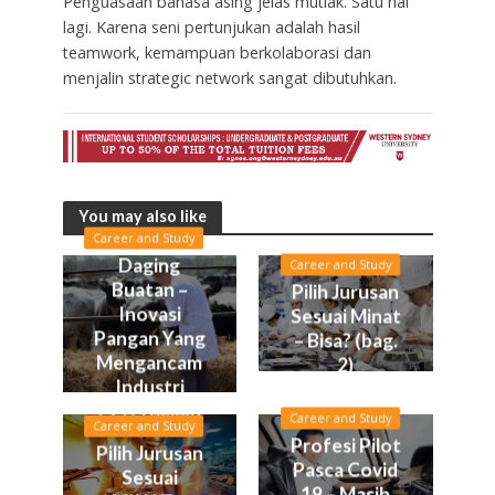
Penguasaan bahasa asing jelas mutlak. Satu hal
lagi. Karena seni pertunjukan adalah hasil
teamwork, kemampuan berkolaborasi dan
menjalin strategic network sangat dibutuhkan.
You may also like
Career and Study
Daging
Career and Study
Buatan –
Pilih Jurusan
Inovasi
Sesuai Minat
Pangan Yang
– Bisa? (bag.
Mengancam
2)
Industri
Peternakan
Career and Study
Career and Study
Profesi Pilot
Pilih Jurusan
Pasca Covid
Sesuai
19 – Masih