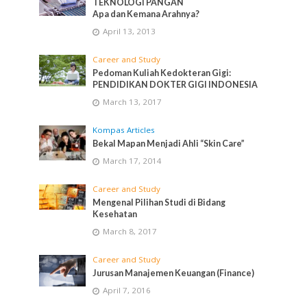
TEKNOLOGI PANGAN
Apa dan Kemana Arahnya?
April 13, 2013
Career and Study
Pedoman Kuliah Kedokteran Gigi:
PENDIDIKAN DOKTER GIGI INDONESIA
March 13, 2017
Kompas Articles
Bekal Mapan Menjadi Ahli “Skin Care”
March 17, 2014
Career and Study
Mengenal Pilihan Studi di Bidang
Kesehatan
March 8, 2017
Career and Study
Jurusan Manajemen Keuangan (Finance)
April 7, 2016