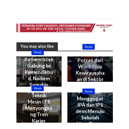
You may also like
News
News
Sepenggal
Kemenristek
Potret dari
Gabung ke
Workshop
Kemendikbu
Kewirausaha
d, Nadiem
an di Sektor
Semakin
Kelautan &
News
Dipercaya
Perikanan
News
Teknik
Menggugat
Mesin ITS
IPA dan IPS
Menyongso
demi Menuju
ng Tren
Sekolah
Karier
Masa Depan
Industry 4.0