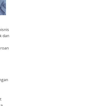
isnis
ik dan
eroan
engan
t
ka