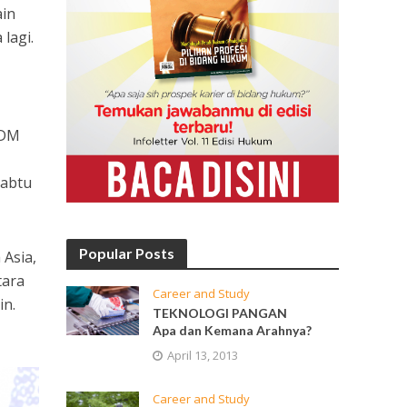
ain
lagi.
DM
Sabtu
Popular Posts
 Asia,
tara
Career and Study
in.
TEKNOLOGI PANGAN
Apa dan Kemana Arahnya?
April 13, 2013
Career and Study