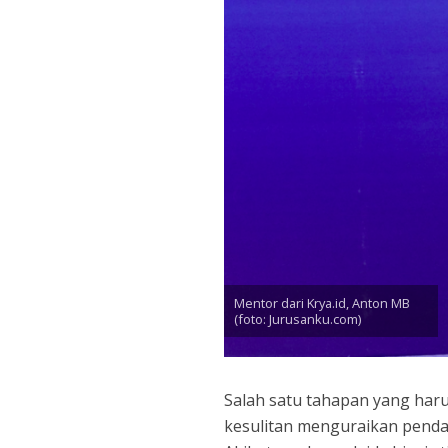
Mentor dari Krya.id, Anton MB
(foto: Jurusanku.com)
Salah satu tahapan yang harus
kesulitan menguraikan pendap