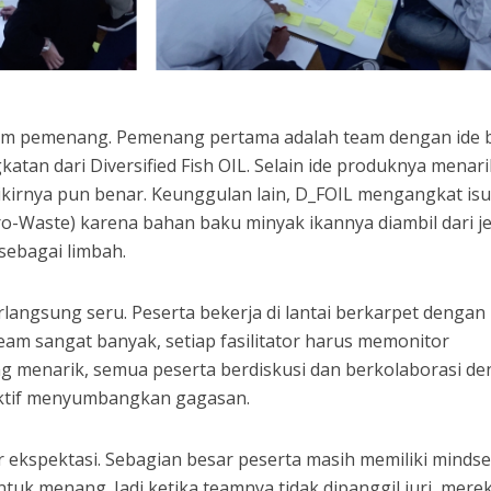
team pemenang. Pemenang pertama adalah team dengan ide b
katan dari Diversified Fish OIL. Selain ide produknya menar
ikirnya pun benar. Keunggulan lain, D_FOIL mengangkat isu
ro-Waste) karena bahan baku minyak ikannya diambil dari j
ebagai limbah.
rlangsung seru. Peserta bekerja di lantai berkarpet dengan
team sangat banyak, setiap fasilitator harus memonitor
ng menarik, semua peserta berdiskusi dan berkolaborasi d
 aktif menyumbangkan gagasan.
 ekspektasi. Sebagian besar peserta masih memiliki mindse
tuk menang. Jadi ketika teamnya tidak dipanggil juri, mere