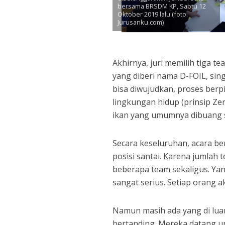
bersama BRSDM KP, Sabtu 12
Oktober 2019 lalu (foto:
Jurusanku.com)
Akhirnya, juri memilih tiga 
yang diberi nama D-FOIL, sing
bisa diwujudkan, proses berp
lingkungan hidup (prinsip Ze
ikan yang umumnya dibuang s
Secara keseluruhan, acara be
posisi santai. Karena jumlah 
beberapa team sekaligus. Ya
sangat serius. Setiap orang
Namun masih ada yang di luar
bertanding. Mereka datang un