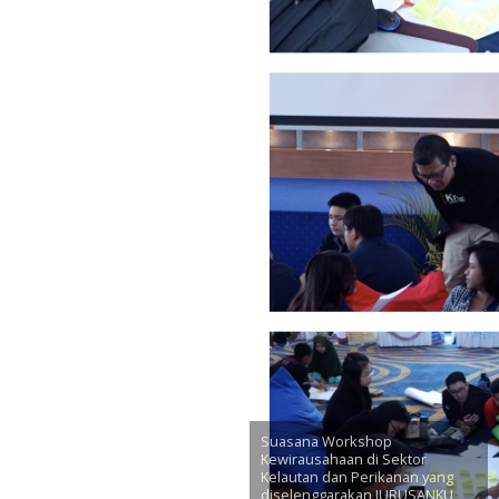
Suasana Workshop
Kewirausahaan di Sektor
Kelautan dan Perikanan yang
diselenggarakan JURUSANKU