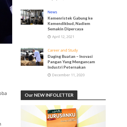
News
Kemenristek Gabung ke
Kemendikbud, Nadiem
Semakin Dipercaya
April 12, 2021
Career and Study
Daging Buatan – Inovasi
Pangan Yang Mengancam
Industri Peternakan
December 11, 2020
oba
Our NEW INFOLETTER
n