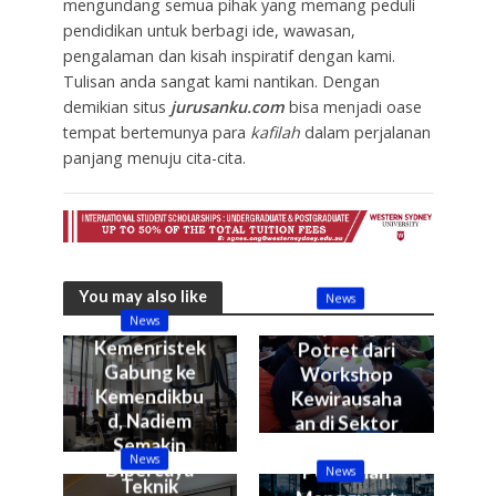
mengundang semua pihak yang memang peduli
pendidikan untuk berbagi ide, wawasan,
pengalaman dan kisah inspiratif dengan kami.
Tulisan anda sangat kami nantikan. Dengan
demikian situs
jurusanku.com
bisa menjadi oase
tempat bertemunya para
kafilah
dalam perjalanan
panjang menuju cita-cita.
You may also like
News
News
Sepenggal
Kemenristek
Potret dari
Gabung ke
Workshop
Kemendikbu
Kewirausaha
d, Nadiem
an di Sektor
Semakin
Kelautan &
News
Dipercaya
Perikanan
News
Teknik