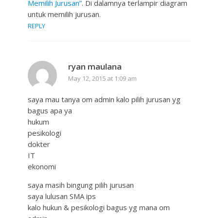
Memilih Jurusan”
. Di dalamnya terlampir diagram
untuk memilih jurusan.
REPLY
ryan maulana
May 12, 2015 at 1:09 am
saya mau tanya om admin kalo pilih jurusan yg
bagus apa ya
hukum
pesikologi
dokter
IT
ekonomi
saya masih bingung pilih jurusan
saya lulusan SMA ips
kalo hukun & pesikologi bagus yg mana om