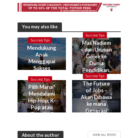
You may also like
Success Tips
Success Tips
Mas Nadiem
Mendukung
– dari Urusan
Anak
Gojek ke
Menggapai
Dunia
Sukses
Pendidikan.
Kok bisa?
Success Tips
Success Tips
The Future
Pilih Mana?
of Jobs –
Mendalami
Akan Dibawa
Hip-Hop, K-
ke mana
Pop atau
Generasi
Gamelan?
Muda Kita?
About the author
VIEW ALL POSTS