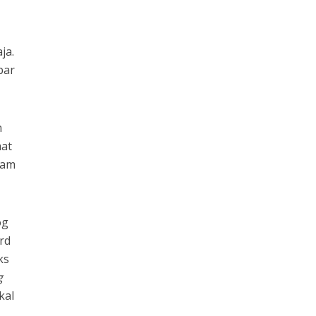
ja.
bar
n
mat
lam
og
rd
ks
g
kal