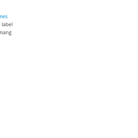
imes
 label
emang