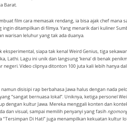
a Barat.
buat film cara memasak rendang, ia bisa ajak chef mana sa
 ingin ditampilkan di filmya. Yang menarik dari kuliner Sum
n warisan leluhur yang tak ada duanya.
eksperimental, siapa tak kenal Weird Genius, tiga sekawa
ka, Lathi. Lagu ini unik dan langsung ‘kena’ di benak penik
 negeri. Video clipnya ditonton 100 juta kali lebih hanya da
t, namun disisipi rap berbahasa Jawa halus dengan nada pel
 yang “sangat bernuasa lokal”. Uniknya, ketiga personel Wei
up dengan kultur Jawa. Mereka menggali konten dan konte
 nada dan visual, sampai memilih penyanyi yang fasih
ngomon
ka “Tersimpan Di Hati” juga menampilkan kekuatan kultur lo