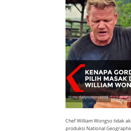
(foto: dailymotion.com)
Chef William Wongso tidak aka
produksi National Geographic k