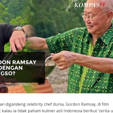
n digandeng celebrity chef dunia, Gordon Ramsay, di film
alau ia tidak paham kuliner asli Indonesia berikut ‘cerita u