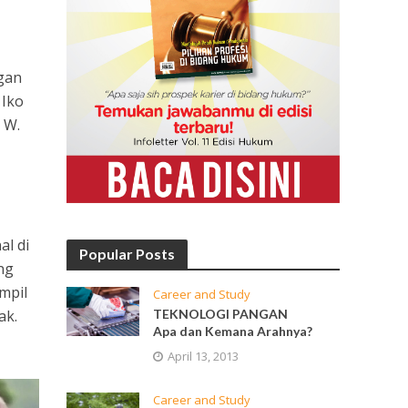
ngan
 Iko
 W.
al di
Popular Posts
ing
ampil
Career and Study
ak.
TEKNOLOGI PANGAN
Apa dan Kemana Arahnya?
April 13, 2013
Career and Study