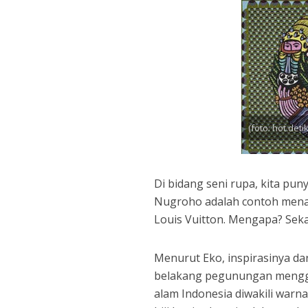
(foto: hot.deti
Di bidang seni rupa, kita pu
Nugroho adalah contoh menari
Louis Vuitton. Mengapa? Sekali
Menurut Eko, inspirasinya dar
belakang pegunungan mengga
alam Indonesia diwakili warna