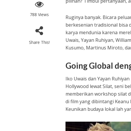
pilihan? Timbul pertanyaan, 
788 Views
Ruginya banyak. Bicara pelu
berkesenian tradisional bisa
karya mendunia karena merek
Uwais, Yayan Ruhiyan, Willi
Share This!
Kusumo, Martinus Miroto, dan
Going Global den
Iko Uwais dan Yayan Ruhiyan b
Hollywood lewat Silat, seni be
memberikan workshop silat di I
di film yang dibintangi Kean
Keunikan budaya lokal lah ya