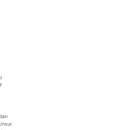
o
f
 dan
 Unsur