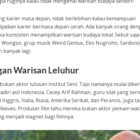
apa ruginya kalau tidak mengenal warisan budaya sendiri?
ang karier masa depan, tidak berlebihan kalau kemampuan
 dijadian karier bermasa depan cerah. Ada banyak orang de
a konsisten menampilkan warisan budaya lokal. Sebut saja
am Wongso, grup musik Weird Genius, Eko Nugroho, Sardono
 banyak lagi.
gan Warisan Leluhur
ukan aktor lulusan Institut Seni. Tapi namanya mulai diken
ladiri asli Indonesia. Cecep Arif Rahman, guru silat yang ser
nggris, Italia, Rusia, Amerika Serikat, dan Perancis, juga t
u Reeves. Produser film tahu mereka bukan aktor pemain wat
ng menjadi magnet bagi filmnya.