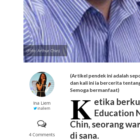
(foto: Arthur Chin)
(Artikel pendek ini adalah se
dan kali ini ia bercerita tenta
Semoga bermanfaat)
K
etika berk
Ina Liem
inaliem
Education 
Chin, seorang war
di sana.
4 Comments