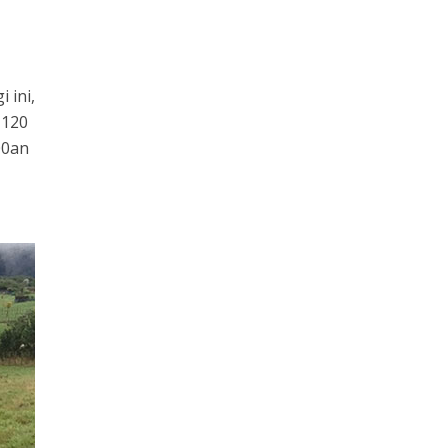
 ini,
 120
00an