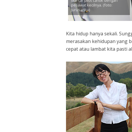
diantar pilot cantik dengan
pesawat kecilnya. (foto:
Jurusanku)
Kita hidup hanya sekali. Sun
merasakan kehidupan yang be
cepat atau lambat kita pasti 