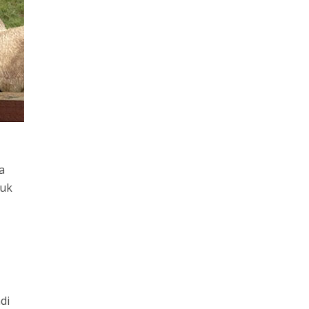
a
duk
di