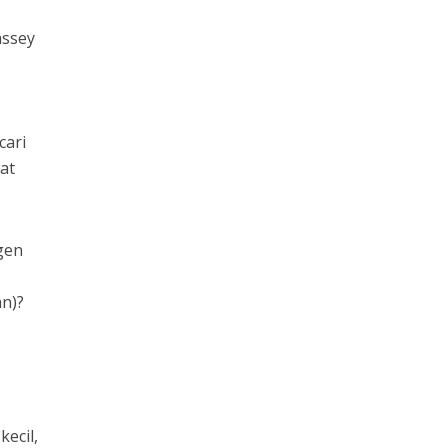
assey
cari
at
gen
an)?
ecil,