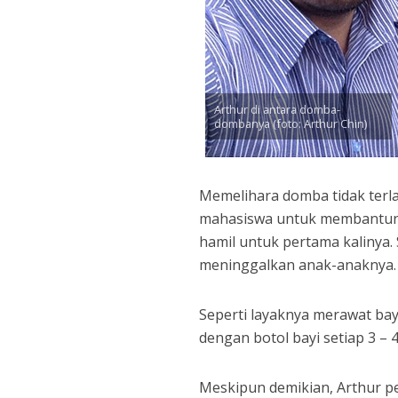
Arthur di antara domba-
dombanya (foto: Arthur Chin)
Memelihara domba tidak terla
mahasiswa untuk membantunya
hamil untuk pertama kalinya. 
meninggalkan anak-anaknya.
Seperti layaknya merawat bay
dengan botol bayi setiap 3 – 
Meskipun demikian, Arthur per