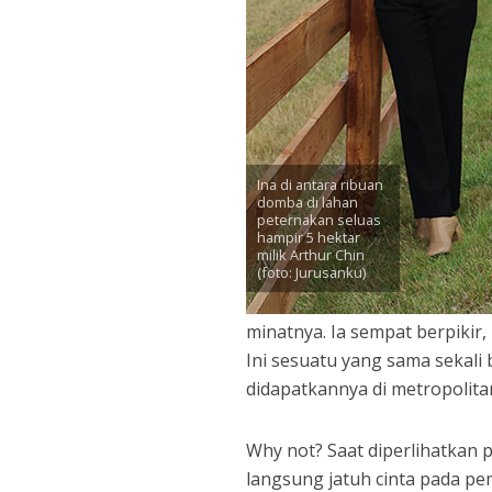
Ina di antara ribuan
domba di lahan
peternakan seluas
hampir 5 hektar
milik Arthur Chin
(foto: Jurusanku)
minatnya. Ia sempat berpikir
Ini sesuatu yang sama sekali 
didapatkannya di metropolita
Why not? Saat diperlihatkan 
langsung jatuh cinta pada pem