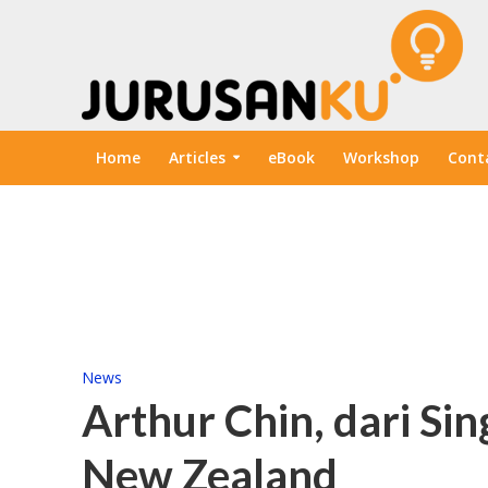
Home
Articles
eBook
Workshop
Cont
News
Arthur Chin, dari Sin
New Zealand