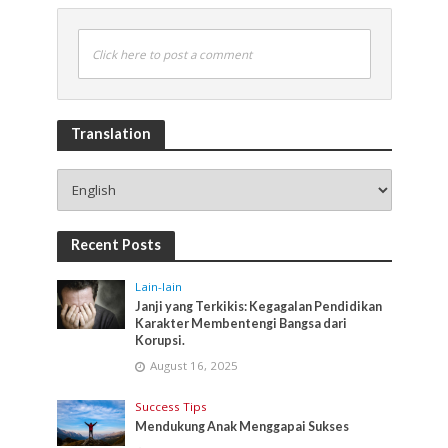
Click here to post a comment
Translation
Recent Posts
Lain-lain
Janji yang Terkikis: Kegagalan Pendidikan
Karakter Membentengi Bangsa dari
Korupsi.
August 16, 2025
Success Tips
Mendukung Anak Menggapai Sukses