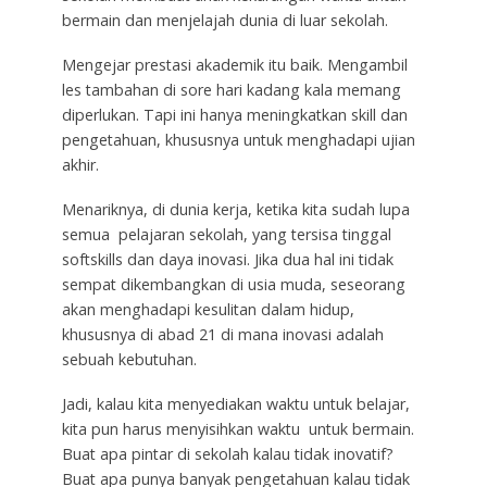
bermain dan menjelajah dunia di luar sekolah.
Mengejar prestasi akademik itu baik. Mengambil
les tambahan di sore hari kadang kala memang
diperlukan. Tapi ini hanya meningkatkan skill dan
pengetahuan, khususnya untuk menghadapi ujian
akhir.
Menariknya, di dunia kerja, ketika kita sudah lupa
semua pelajaran sekolah, yang tersisa tinggal
softskills dan daya inovasi. Jika dua hal ini tidak
sempat dikembangkan di usia muda, seseorang
akan menghadapi kesulitan dalam hidup,
khususnya di abad 21 di mana inovasi adalah
sebuah kebutuhan.
Jadi, kalau kita menyediakan waktu untuk belajar,
kita pun harus menyisihkan waktu untuk bermain.
Buat apa pintar di sekolah kalau tidak inovatif?
Buat apa punya banyak pengetahuan kalau tidak