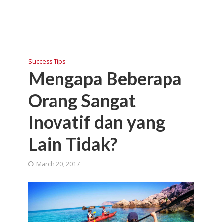
Success Tips
Mengapa Beberapa
Orang Sangat
Inovatif dan yang
Lain Tidak?
March 20, 2017