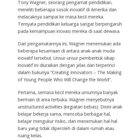
Tony Wagner, seorang pengamat pendidikan,
meneliti beberapa sosok inovatif di Amerika dan
melacaknya sampai ke masa kecil mereka.
Ternyata pendidikan keluarga sangat berpengaruh
pada kemampuan inovasi mereka di saat dewasa.
Dari pengamatannya ini, Wagner menemukan ada
beberapa kesamaan di antara anak-anak muda
inovatif tersebut. Unsur-unsur pembentuk sikap
inovatif ini diuraikan dengan jelas dan terperinci
dalam bukunya “Creating Innovators – The Making
of Young People Who Will Change the World”.
Pertama, semasa kecil mereka umumnya banyak
bermain di area terbuka. Wagner menyebutnya
unstructured activities (kegiatan bebas). Disini anak
belajar bekerja sama, mencoba berbagai hal,
belajar mengukur risiko, dan menemukan hal-hal
baru yang tidak diperoleh di dalam rumah atau
ruang kelas.