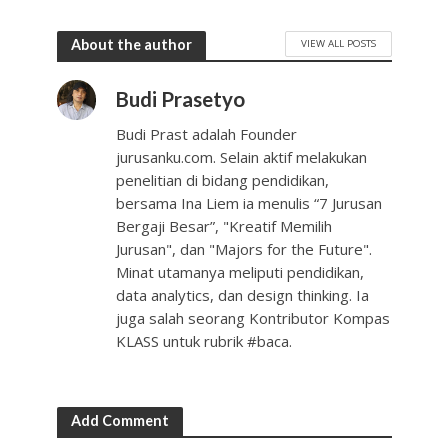
About the author
VIEW ALL POSTS
Budi Prasetyo
Budi Prast adalah Founder
jurusanku.com. Selain aktif melakukan
penelitian di bidang pendidikan,
bersama Ina Liem ia menulis “7 Jurusan
Bergaji Besar”, "Kreatif Memilih
Jurusan", dan "Majors for the Future".
Minat utamanya meliputi pendidikan,
data analytics, dan design thinking. Ia
juga salah seorang Kontributor Kompas
KLASS untuk rubrik #baca.
Add Comment