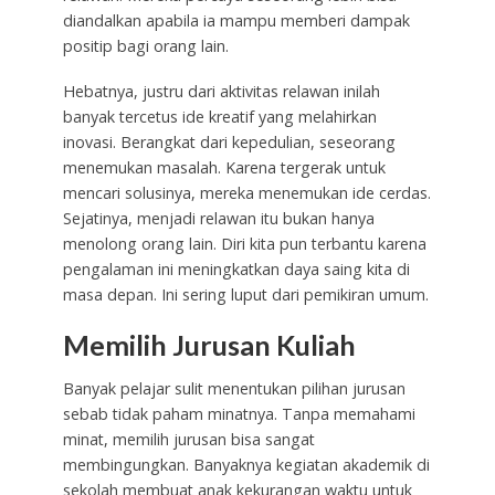
diandalkan apabila ia mampu memberi dampak
positip bagi orang lain.
Hebatnya, justru dari aktivitas relawan inilah
banyak tercetus ide kreatif yang melahirkan
inovasi. Berangkat dari kepedulian, seseorang
menemukan masalah. Karena tergerak untuk
mencari solusinya, mereka menemukan ide cerdas.
Sejatinya, menjadi relawan itu bukan hanya
menolong orang lain. Diri kita pun terbantu karena
pengalaman ini meningkatkan daya saing kita di
masa depan. Ini sering luput dari pemikiran umum.
Memilih Jurusan Kuliah
Banyak pelajar sulit menentukan pilihan jurusan
sebab tidak paham minatnya. Tanpa memahami
minat, memilih jurusan bisa sangat
membingungkan. Banyaknya kegiatan akademik di
sekolah membuat anak kekurangan waktu untuk