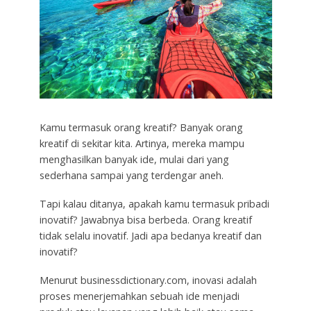
Kamu termasuk orang kreatif? Banyak orang
kreatif di sekitar kita. Artinya, mereka mampu
menghasilkan banyak ide, mulai dari yang
sederhana sampai yang terdengar aneh.
Tapi kalau ditanya, apakah kamu termasuk pribadi
inovatif? Jawabnya bisa berbeda. Orang kreatif
tidak selalu inovatif. Jadi apa bedanya kreatif dan
inovatif?
Menurut businessdictionary.com, inovasi adalah
proses menerjemahkan sebuah ide menjadi