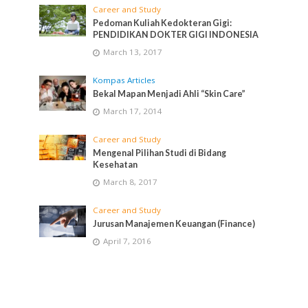
Career and Study
Pedoman Kuliah Kedokteran Gigi:
PENDIDIKAN DOKTER GIGI INDONESIA
March 13, 2017
Kompas Articles
Bekal Mapan Menjadi Ahli “Skin Care”
March 17, 2014
Career and Study
Mengenal Pilihan Studi di Bidang
Kesehatan
March 8, 2017
Career and Study
Jurusan Manajemen Keuangan (Finance)
April 7, 2016