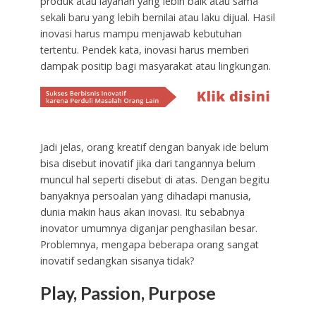
produk atau layanan yang lebih baik atau sama
sekali baru yang lebih bernilai atau laku dijual. Hasil
inovasi harus mampu menjawab kebutuhan
tertentu. Pendek kata, inovasi harus memberi
dampak positip bagi masyarakat atau lingkungan.
Jadi jelas, orang kreatif dengan banyak ide belum
bisa disebut inovatif jika dari tangannya belum
muncul hal seperti disebut di atas. Dengan begitu
banyaknya persoalan yang dihadapi manusia,
dunia makin haus akan inovasi. Itu sebabnya
inovator umumnya diganjar penghasilan besar.
Problemnya, mengapa beberapa orang sangat
inovatif sedangkan sisanya tidak?
Play, Passion, Purpose