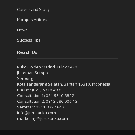
Career and Study
Kompas Articles
News
Success Tips
Reach Us
Ruko Golden Madrid 2 Blok G/20
Jl. Letnan Sutopo
Serpong
Kota Tangerang Selatan, Banten 15310, Indonesia
Phone : (021) 5316 4930
Consultation 1: 081 5510 8832
Consultation 2: 0813 986 906 13
Seminar : 0811 339 4643
info@jurusanku.com
marketing@jurusanku.com