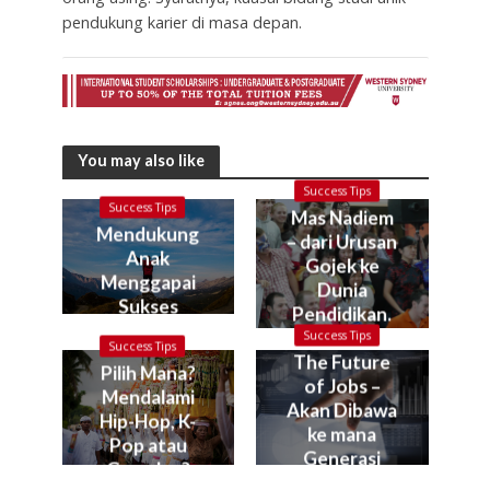
pendukung karier di masa depan.
You may also like
Success Tips
Success Tips
Mas Nadiem
Mendukung
– dari Urusan
Anak
Gojek ke
Menggapai
Dunia
Sukses
Pendidikan.
Kok bisa?
Success Tips
Success Tips
The Future
Pilih Mana?
of Jobs –
Mendalami
Akan Dibawa
Hip-Hop, K-
ke mana
Pop atau
Generasi
Gamelan?
Muda Kita?