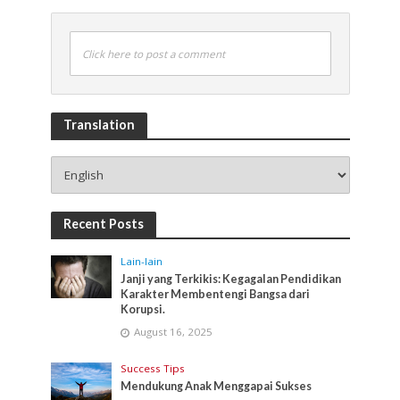
Click here to post a comment
Translation
Recent Posts
Lain-lain
Janji yang Terkikis: Kegagalan Pendidikan
Karakter Membentengi Bangsa dari
Korupsi.
August 16, 2025
Success Tips
Mendukung Anak Menggapai Sukses