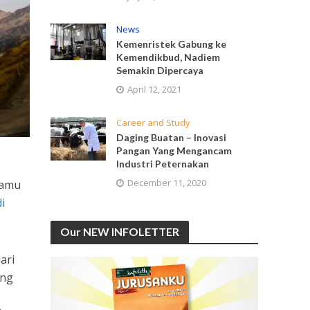
News
Kemenristek Gabung ke
Kemendikbud, Nadiem
Semakin Dipercaya
April 12, 2021
Career and Study
Daging Buatan – Inovasi
Pangan Yang Mengancam
Industri Peternakan
December 11, 2020
kamu
i
Our NEW INFOLETTER
ari
ing