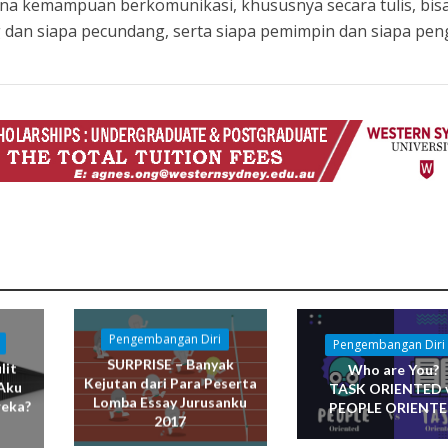
a kemampuan berkomunikasi, khususnya secara tulis, bis
an siapa pecundang, serta siapa pemimpin dan siapa peng
Pengembangan Diri
Pengembangan Diri
SURPRISE – Banyak
lit
Who are You?
Kejutan dari Para Peserta
Aku
TASK ORIENTED 
Lomba Essay Jurusanku
reka?
PEOPLE ORIENT
2017