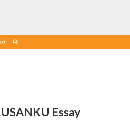
act
URUSANKU Essay