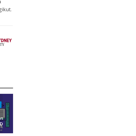
a
ikut.
vs
ED