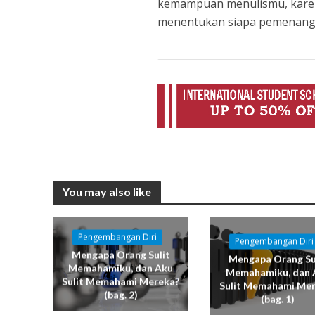
kemampuan menulismu, karen
menentukan siapa pemenang d
You may also like
Pengembangan Diri
Pengembangan Diri
Mengapa Orang Sulit
Mengapa Orang Su
Memahamiku, dan Aku
Memahamiku, dan 
Sulit Memahami Mereka?
Sulit Memahami Me
(bag. 2)
(bag. 1)