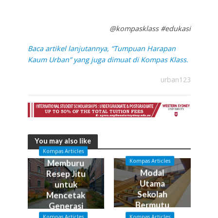
@kompasklass #edukasi
Baca artikel lanjutannya, “Tumpuan Harapan
Kaum Urban” yang juga dimuat di Kompas Klass.
urban123
You may also like
Kompas Articles
Kompas Articles
Memburu
Modal
Resep Jitu
Utama
untuk
Sekolah
Mencetak
Bermutu
Generasi
Emas
Kompas Articles
Kompas Articles