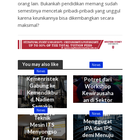
orang lain. Bukankah pendidikan memang sudah
semestinya mencetak pribadi-pribadi yang unggul
karena keunikannya bisa dikembangkan secara
maksimal?
You may also like
News
News
Sepenggal
Kemenristek
Potret dari
Gabung ke
Workshop
Kemendikbu
Kewirausaha
d, Nadiem
an di Sektor
Semakin
Kelautan &
News
Dipercaya
Perikanan
News
Teknik
Menggugat
Mesin ITS
IPA dan IPS
Menyongso
demi Menuju
ng Tren