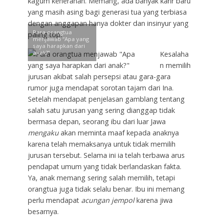
kagum keheranan. Memang, ada banyak karir baru
yang masih asing bagi generasi tua yang terbiasa
dengan anggapan hanya dokter dan insinyur yang
Para orangtua
paling top.
menjawab “Apa yang
saya harapkan dari
anak?”
Kesalaha
n memilih
jurusan akibat salah persepsi atau gara-gara
rumor juga mendapat sorotan tajam dari Ina.
Setelah mendapat penjelasan gamblang tentang
salah satu jurusan yang sering dianggap tidak
bermasa depan, seorang ibu dari luar Jawa
mengaku
akan meminta maaf kepada anaknya
karena telah memaksanya untuk tidak memilih
jurusan tersebut. Selama ini ia telah terbawa arus
pendapat umum yang tidak berlandaskan fakta.
Ya, anak memang sering salah memilih, tetapi
orangtua juga tidak selalu benar. Ibu ini memang
perlu mendapat
acungan jempol
karena jiwa
besarnya.