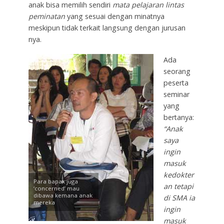
anak bisa memilih sendiri
mata pelajaran lintas
peminatan
yang sesuai dengan minatnya
meskipun tidak terkait langsung dengan jurusan
nya.
Ada
seorang
peserta
seminar
yang
bertanya:
“Anak
saya
ingin
masuk
kedokter
Para bapak juga
an tetapi
‘concerned’ mau
dibawa kemana anak
di SMA ia
mereka
ingin
masuk