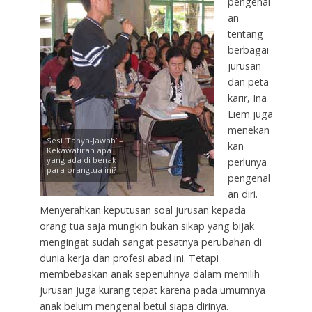
pengenal
an
tentang
berbagai
jurusan
dan peta
karir, Ina
Liem juga
menekan
Sesi ‘Tanya-Jawab’ –
kan
Kekawatiran apa
yang ada di benak
perlunya
para orangtua ini?
pengenal
an diri.
Menyerahkan keputusan soal jurusan kepada
orang tua saja mungkin bukan sikap yang bijak
mengingat sudah sangat pesatnya perubahan di
dunia kerja dan profesi abad ini. Tetapi
membebaskan anak sepenuhnya dalam memilih
jurusan juga kurang tepat karena pada umumnya
anak belum mengenal betul siapa dirinya.