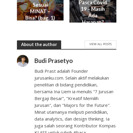
Pasca Covid
Sesuai
19 – Masih
MINAT –
Ada
Bisa? (bag. 1)
Harapan?
About the author
VIEW ALL POSTS
Budi Prasetyo
Budi Prast adalah Founder
jurusanku.com. Selain aktif melakukan
penelitian di bidang pendidikan,
bersama Ina Liem ia menulis “7 Jurusan
Bergaji Besar”, "Kreatif Memilih
Jurusan", dan "Majors for the Future".
Minat utamanya meliputi pendidikan,
data analytics, dan design thinking. Ia
juga salah seorang Kontributor Kompas
KLASS untuk rubrik #baca.