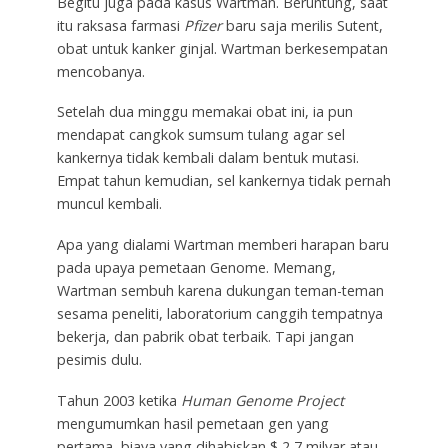
Begitu juga pada kasus Wartman. Beruntung, saat
itu raksasa farmasi
Pfizer
baru saja merilis Sutent,
obat untuk kanker ginjal. Wartman berkesempatan
mencobanya.
Setelah dua minggu memakai obat ini, ia pun
mendapat cangkok sumsum tulang agar sel
kankernya tidak kembali dalam bentuk mutasi.
Empat tahun kemudian, sel kankernya tidak pernah
muncul kembali.
Apa yang dialami Wartman memberi harapan baru
pada upaya pemetaan Genome. Memang,
Wartman sembuh karena dukungan teman-teman
sesama peneliti, laboratorium canggih tempatnya
bekerja, dan pabrik obat terbaik. Tapi jangan
pesimis dulu.
Tahun 2003 ketika
Human Genome Project
mengumumkan hasil pemetaan gen yang
pertama, biaya yang dihabiskan $ 2,7 milyar atau