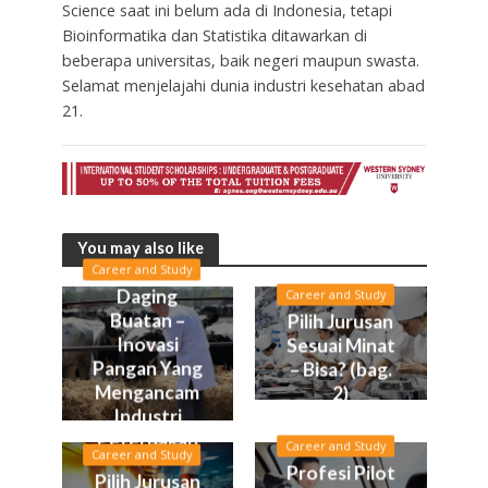
Science saat ini belum ada di Indonesia, tetapi
Bioinformatika dan Statistika ditawarkan di
beberapa universitas, baik negeri maupun swasta.
Selamat menjelajahi dunia industri kesehatan abad
21.
You may also like
Career and Study
Daging
Career and Study
Buatan –
Pilih Jurusan
Inovasi
Sesuai Minat
Pangan Yang
– Bisa? (bag.
Mengancam
2)
Industri
Peternakan
Career and Study
Career and Study
Profesi Pilot
Pilih Jurusan