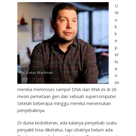
U
nt
u
k
k
e
p
er
lu
a
Dr. Lukas Wartman
n
ini
mereka memroses sampel DNA dan RNA ini di 26
mesin pemetaan gen dan sebuah supercomputer.
Setelah beberapa minggu mereka menemukan
penyebabnya.
Di dunia kedokteran, ada kalanya penyebab suatu
penyakit bisa diketahui, tapi obatnya belum ada.