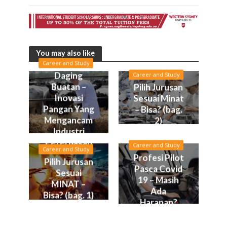
You may also like
Career and Study
Daging
Career and Study
Buatan –
Pilih Jurusan
Inovasi
Sesuai Minat
Pangan Yang
– Bisa? (bag.
Mengancam
2)
Industri
Peternakan
Career and Study
Career and Study
Profesi Pilot
Pilih Jurusan
Pasca Covid
Sesuai
19 – Masih
MINAT –
Ada
Bisa? (bag. 1)
Harapan?