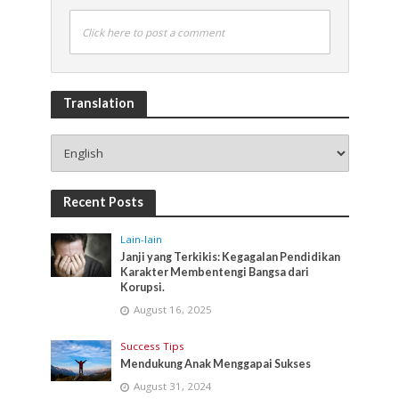
Click here to post a comment
Translation
Recent Posts
Lain-lain
Janji yang Terkikis: Kegagalan Pendidikan
Karakter Membentengi Bangsa dari
Korupsi.
August 16, 2025
Success Tips
Mendukung Anak Menggapai Sukses
August 31, 2024