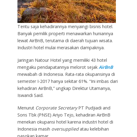
Tentu saja kehadirannya menyaingi bisnis hotel.
Banyak pemilik properti menawarkan huniannya
lewat AirBnB, terutama di daerah tujuan wisata.
Industri hotel mulai merasakan dampaknya.
Jaringan Natour Hotel yang memiliki 43 hotel
mengaku pendapatannya melorot sejak
AirBnB
mewabah di Indonesia. Rata-rata okupansinya di
semester I-2017 hanya sekitar 61%. “Ini imbas dari
kehadiran AirBnB,” ungkap Direktur Utamanya,
Iswandi Said.
Menurut
Corporate Secretary
PT Pudjiadi and
Sons Tbk (PNSE) Ariyo Tejo, kehadiran AirBnB
menekan okupansi hotel karena industri hotel di
Indonesia masih
oversupplied
atau kelebihan
pasokan kamar.