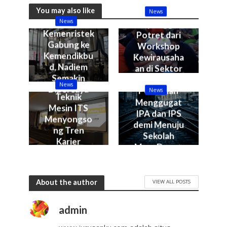
You may also like
News
News
Sepenggal
Kemenristek
Potret dari
Gabung ke
Workshop
Kemendikbu
Kewirausaha
d, Nadiem
an di Sektor
Semakin
Kelautan &
News
Dipercaya
Perikanan
News
Teknik
Menggugat
Mesin ITS
IPA dan IPS
Menyongso
demi Menuju
ng Tren
Sekolah
Karier
Masa Depan
Industry 4.0
About the author
VIEW ALL POSTS
admin