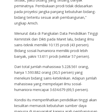
sesaat, yaitu bidang yang sedang banyak
peminatnya. Pembukaan prodi tidak didasarkan
pada proyeksi jangka panjang kebutuhan bidang-
bidang tertentu sesuai arah pembangunan,”
ungkap Amich.
Menurut data di Pangkalan Data Pendidikan Tinggi
Kemristek dan Dikti pada Maret lalu, bidang ilmu
sains-teknik memiliki 10.135 prodi (43 persen).
Bidang sosial-humaniora memiliki prodi lebih
banyak, yakni 13.611 prodi (sekitar 57 persen).
Dari total jumlah mahasiswa 5.228.561 orang,
hanya 1.593.882 orang (30,5 persen) yang
menekuni bidang sains-keteknikan. Adapun jumlah
mahasiswa yang mempelajari ilmu sosial-
humaniora mencapai 3.634.679 (69,5 persen).
Kondisi itu memperlihatkan pendidikan tinggi akan
kesulitan memasok kebutuhan sumber daya
manusia di masyarakat karena arah pembangunan