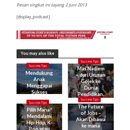
Pesan singkat ini tayang 2 Juni 2013
[display_podcast]
You may also like
Success Tips
Success Tips
Mas Nadiem
Mendukung
– dari Urusan
Anak
Gojek ke
Menggapai
Dunia
Sukses
Pendidikan.
Kok bisa?
Success Tips
Success Tips
The Future
Pilih Mana?
of Jobs –
Mendalami
Akan Dibawa
Hip-Hop, K-
ke mana
Pop atau