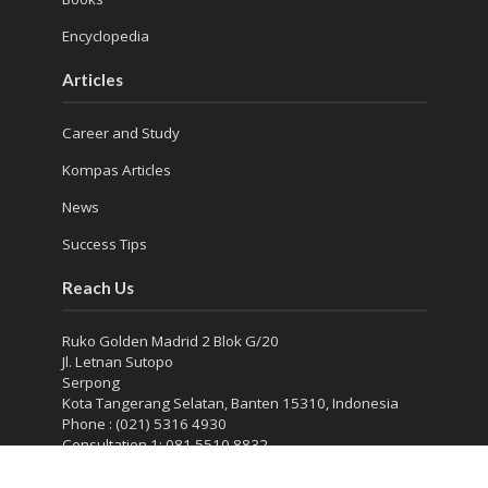
Encyclopedia
Articles
Career and Study
Kompas Articles
News
Success Tips
Reach Us
Ruko Golden Madrid 2 Blok G/20
Jl. Letnan Sutopo
Serpong
Kota Tangerang Selatan, Banten 15310, Indonesia
Phone : (021) 5316 4930
Consultation 1: 081 5510 8832
Consultation 2: 0813 986 906 13
Seminar : 0811 339 4643