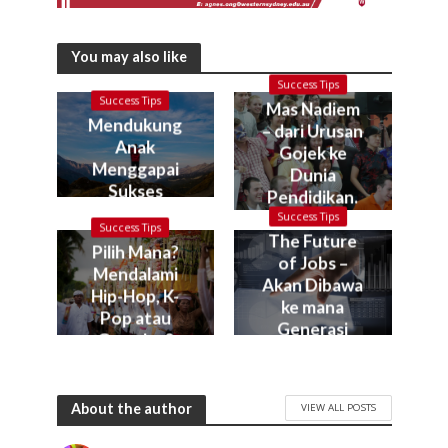
You may also like
Success Tips
Success Tips
Mas Nadiem
Mendukung
– dari Urusan
Anak
Gojek ke
Menggapai
Dunia
Sukses
Pendidikan.
Kok bisa?
Success Tips
Success Tips
The Future
Pilih Mana?
of Jobs –
Mendalami
Akan Dibawa
Hip-Hop, K-
ke mana
Pop atau
Generasi
Gamelan?
Muda Kita?
About the author
VIEW ALL POSTS