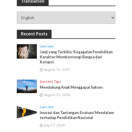
Translation
Recent Posts
Lain-lain
Janji yang Terkikis: Kegagalan Pendidikan
Karakter Membentengi Bangsa dari
Korupsi.
August 16, 2025
Success Tips
Mendukung Anak Menggapai Sukses
August 31, 2024
Lain-lain
Inovasi dan Tantangan: Evaluasi Mendalam
terhadap Pendidikan Nasional
July 17, 2024