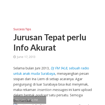
Success Tips
Jurusan Tepat perlu
Info Akurat
June 17, 2013
Selama bulan Juni 2013,
DJ FM 94,8
, sebuah radio
untuk anak muda Surabaya
, menayangkan pesan
sisipan dari Ina Liem di setiap acaranya. Agar
pengunjung di luar Surabaya bisa ikut menyimak,
maka rekaman
insertion messages
ini kami upload
dalam bentuk
podcast
satu persatu. Semoga
Ina Liem di DJ FM
bermanfaat.