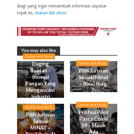
Bagi yang ingin menambah informasi seputar
topik ini,
silakan klik disini.
You may also like
Career and Study
Daging
Career and Study
Buatan –
Pilih Jurusan
Inovasi
Sesuai Minat
Pangan Yang
– Bisa? (bag.
Mengancam
2)
Industri
Peternakan
Career and Study
Career and Study
Profesi Pilot
Pilih Jurusan
Pasca Covid
Sesuai
19 – Masih
MINAT –
Ada