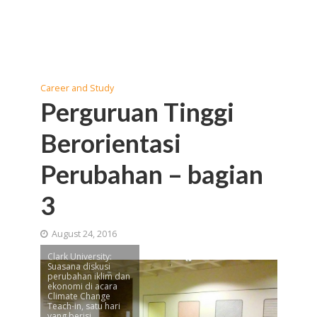
Career and Study
Perguruan Tinggi
Berorientasi
Perubahan – bagian
3
August 24, 2016
Clark University:
Suasana diskusi
perubahan iklim dan
ekonomi di acara
Climate Change
Teach-in, satu hari
yang berisi