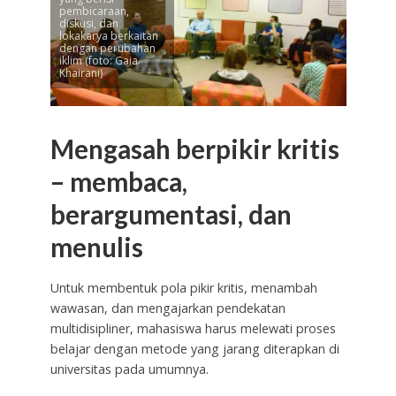
pembicaraan,
diskusi, dan
lokakarya berkaitan
dengan perubahan
iklim (foto: Gaia
Khairani)
Mengasah berpikir kritis
– membaca,
berargumentasi, dan
menulis
Untuk membentuk pola pikir kritis, menambah
wawasan, dan mengajarkan pendekatan
multidisipliner, mahasiswa harus melewati proses
belajar dengan metode yang jarang diterapkan di
universitas pada umumnya.