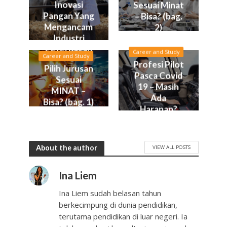
Inovasi
Sesuai Minat
Pangan Yang
– Bisa? (bag.
Mengancam
2)
Industri
Peternakan
Career and Study
Career and Study
Profesi Pilot
Pilih Jurusan
Pasca Covid
Sesuai
19 – Masih
MINAT –
Ada
Bisa? (bag. 1)
Harapan?
About the author
VIEW ALL POSTS
Ina Liem
Ina Liem sudah belasan tahun
berkecimpung di dunia pendidikan,
terutama pendidikan di luar negeri. Ia