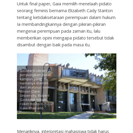
Untuk final paper, Gaia memilih menelaah pidato
seorang feminis bernama Elizabeth Cady Stanton
tentang ketidaksetaraan perempuan dalam hukum.
Ia membandingkannya dengan pikiran-pikiran
mengenai perempuan pada zaman itu, lalu
memberikan opini mengapa pidato tersebut tidak
disambut dengan baik pada masa itu.
Goddard Library 2,
perpustakan pusat
kampus yang
namanya diambil
dari alumnus dan
dosen Clark
University, Robert
Goddard, tokoh
roket modern (foto:
Gaia Khairani)
Menariknya, interpretasi mahasiswa tidak harus