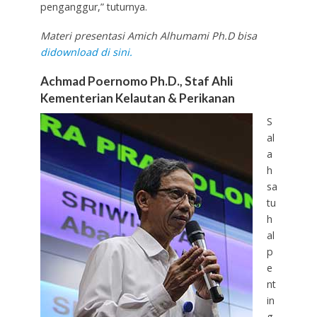
penganggur,” tuturnya.
Materi presentasi Amich Alhumami Ph.D bisa
didownload di sini.
Achmad Poernomo Ph.D., Staf Ahli
Kementerian Kelautan & Perikanan
S
al
a
h
sa
tu
h
al
p
e
nt
in
g