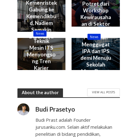
Kemenristek
Potret dari
Gabung ke
Workshop
Kemendikbu
Kewirausaha
d, Nadiem
an di Sektor
Semakin
Kelautan &
News
Dipercaya
Perikanan
News
Teknik
Menggugat
Mesin ITS
IPA dan IPS
Menyongso
demi Menuju
ng Tren
Sekolah
Karier
Masa Depan
Industry 4.0
About the author
VIEW ALL POSTS
Budi Prasetyo
Budi Prast adalah Founder
jurusanku.com. Selain aktif melakukan
penelitian di bidang pendidikan,