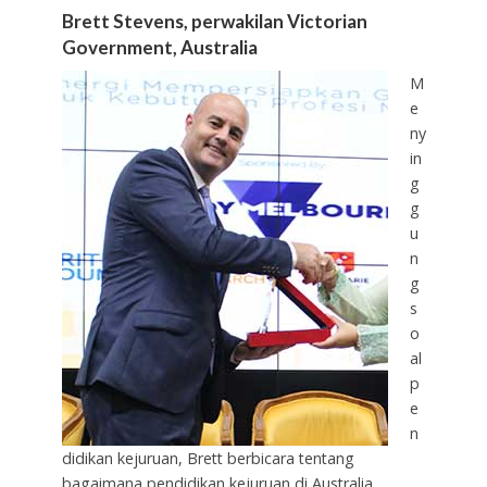
Brett Stevens, perwakilan Victorian
Government, Australia
M
e
ny
in
g
g
u
n
g
s
o
al
p
e
n
didikan kejuruan, Brett berbicara tentang
bagaimana pendidikan kejuruan di Australia