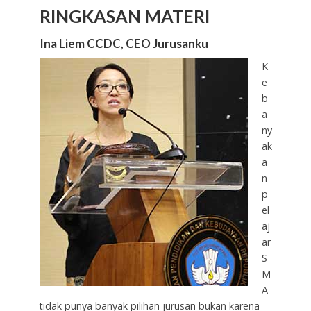
RINGKASAN MATERI
Ina Liem CCDC, CEO Jurusanku
K
e
b
a
ny
ak
a
n
p
el
aj
ar
S
M
A
tidak punya banyak pilihan jurusan bukan karena