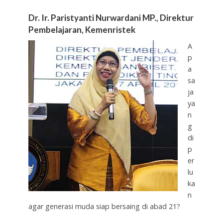
Dr. Ir. Paristyanti Nurwardani MP., Direktur
Pembelajaran, Kemenristek
A
p
a
sa
ja
ya
n
g
di
p
er
lu
ka
n
agar generasi muda siap bersaing di abad 21?