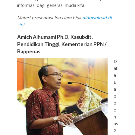
informasi bagi generasi muda kita.
Materi presentasi Ina Liem bisa
didownload di
sini.
Amich Alhumami Ph.D, Kasubdit.
Pendidikan Tinggi, Kementerian PPN /
Bappenas
D
at
a
B
a
p
p
e
n
as
2