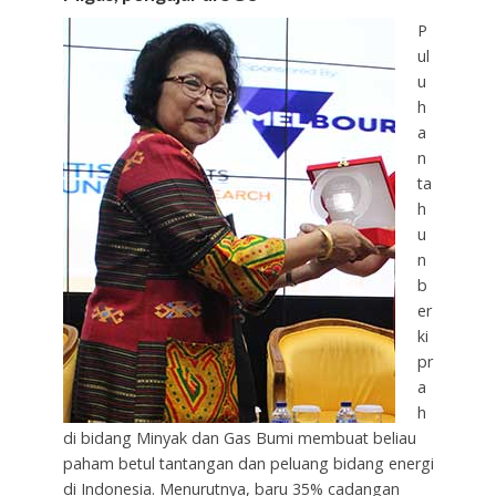
P
ul
u
h
a
n
ta
h
u
n
b
er
ki
pr
a
h
di bidang Minyak dan Gas Bumi membuat beliau
paham betul tantangan dan peluang bidang energi
di Indonesia. Menurutnya, baru 35% cadangan