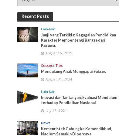
Recent Posts
Lain-lain
Janji yang Terkikis: Kegagalan Pendidikan
Karakter Membentengi Bangsa dari
Korupsi.
August 16, 2025
Success Tips
Mendukung Anak Menggapai Sukses
August 31, 2024
Lain-lain
Inovasi dan Tantangan: Evaluasi Mendalam
terhadap Pendidikan Nasional
July 17, 2024
News
Kemenristek Gabung ke Kemendikbud,
Nadiem Semakin Dipercaya