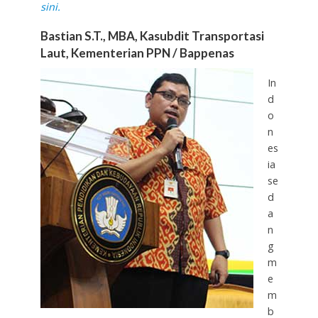
sini.
Bastian S.T., MBA, Kasubdit Transportasi
Laut, Kementerian PPN / Bappenas
In
d
o
n
es
ia
se
d
a
n
g
m
e
m
b