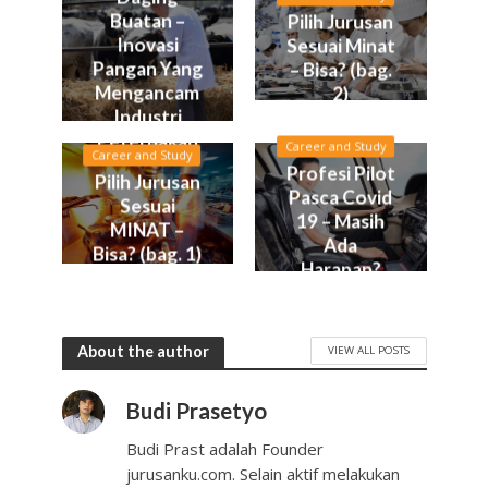
Buatan –
Pilih Jurusan
Inovasi
Sesuai Minat
Pangan Yang
– Bisa? (bag.
Mengancam
2)
Industri
Peternakan
Career and Study
Career and Study
Profesi Pilot
Pilih Jurusan
Pasca Covid
Sesuai
19 – Masih
MINAT –
Ada
Bisa? (bag. 1)
Harapan?
About the author
VIEW ALL POSTS
Budi Prasetyo
Budi Prast adalah Founder
jurusanku.com. Selain aktif melakukan