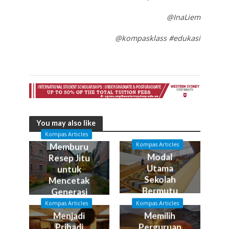
@InaLiem
@kompasklass #edukasi
You may also like
Kompas Articles
Kompas Articles
Memburu
Modal
Resep Jitu
Utama
untuk
Sekolah
Mencetak
Bermutu
Generasi
Emas
Kompas Articles
Kompas Articles
Menjadi
Memilih
Pribadi
Perguruan