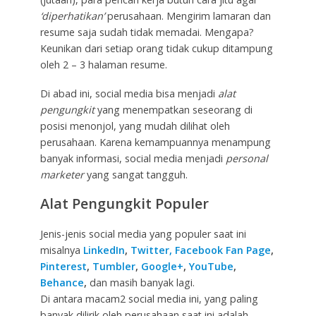
‘diperhatikan’
perusahaan. Mengirim lamaran dan
resume saja sudah tidak memadai. Mengapa?
Keunikan dari setiap orang tidak cukup ditampung
oleh 2 – 3 halaman resume.
Di abad ini, social media bisa menjadi
alat
pengungkit
yang menempatkan seseorang di
posisi menonjol, yang mudah dilihat oleh
perusahaan. Karena kemampuannya menampung
banyak informasi, social media menjadi
personal
marketer
yang sangat tangguh.
Alat Pengungkit Populer
Jenis-jenis social media yang populer saat ini
misalnya
LinkedIn
,
Twitter,
Facebook Fan Page
,
Pinterest
,
Tumbler
,
Google+
,
YouTube
,
Behance
,
dan masih banyak lagi.
Di antara macam2 social media ini, yang paling
banyak dilirik oleh perusahaan saat ini adalah