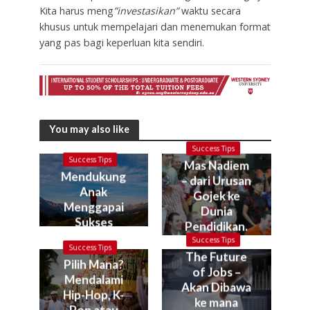
Kita harus meng
”investasikan”
waktu secara
khusus untuk mempelajari dan menemukan format
yang pas bagi keperluan kita sendiri.
You may also like
Success Tips
Success Tips
Mas Nadiem
Mendukung
– dari Urusan
Anak
Gojek ke
Menggapai
Dunia
Sukses
Pendidikan.
Kok bisa?
Success Tips
Success Tips
The Future
Pilih Mana?
of Jobs –
Mendalami
Akan Dibawa
Hip-Hop, K-
ke mana
Pop atau