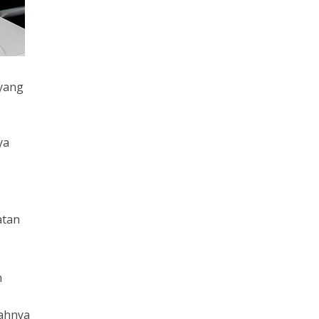
 yang
ya
atan
n
iahnya