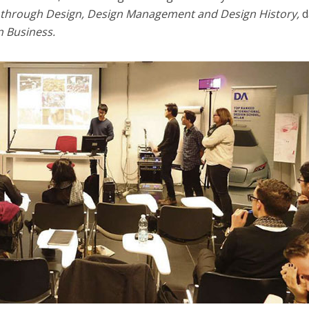
 through Design, Design Management and Design History,
d
n Business.