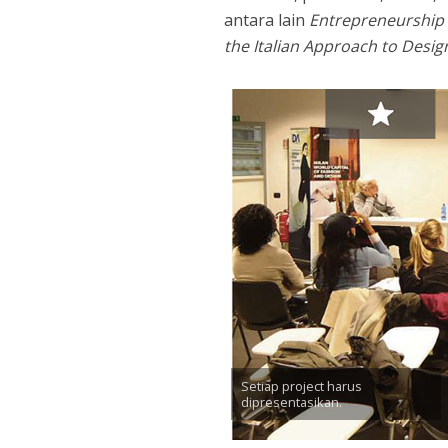
antara lain
Entrepreneurship
the Italian Approach to Desig
Setiap project harus
dipresentasikan.