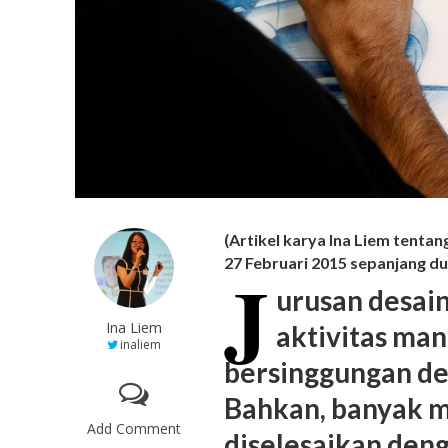
(Artikel karya Ina Liem tenta
27 Februari 2015 sepanjang d
J
urusan desain
Ina Liem
aktivitas man
inaliem
bersinggungan de
Bahkan, banyak ma
Add Comment
diselesaikan deng