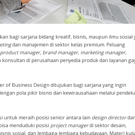
kan bagi sarjana bidang kreatif, bisnis, maupun ilmu sosial
eting
dan manajemen di sektor kelas premium. Peluang
product manager
,
brand manager
,
marketing manager
,
n konsultan di perusahaan penyedia produk dan layanan ga
r of Business Design ditujukan bagi sarjana yang ingin
engan pola pikir bisnis dan kewirausahaan melalui pendek
untuk meraih posisi senior antara lain
design director
da
bisa menduduki posisi
project manager
di sektor desain,
bisnis sosial, dan lembaga-lembaga kebudayaan. Materi kul