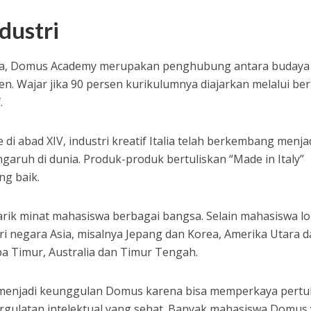
dustri
alia, Domus Academy merupakan penghubung antara budaya
n. Wajar jika 90 persen kurikulumnya diajarkan melalui be
.
di abad XIV, industri kreatif Italia telah berkembang menja
garuh di dunia. Produk-produk bertuliskan “Made in Italy”
ng baik.
rik minat mahasiswa berbagai bangsa. Selain mahasiswa lo
 negara Asia, misalnya Jepang dan Korea, Amerika Utara d
pa Timur, Australia dan Timur Tengah.
menjadi keunggulan Domus karena bisa memperkaya pertu
rgulatan intelektual yang sehat. Banyak mahasiswa Domus