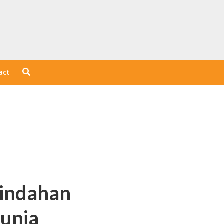
act
eindahan
Dunia