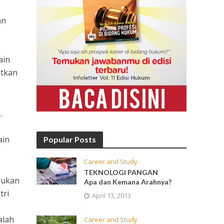
an
ain
tkan
.
ain
Popular Posts
Career and Study
TEKNOLOGI PANGAN
lukan
Apa dan Kemana Arahnya?
tri
April 13, 2013
alah
Career and Study