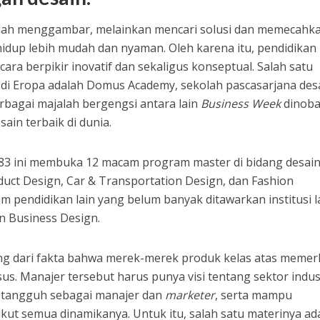
lah menggambar, melainkan mencari solusi dan memecahk
dup lebih mudah dan nyaman. Oleh karena itu, pendidikan
ra berpikir inovatif dan sekaligus konseptual. Salah satu
 di Eropa adalah Domus Academy, sekolah pascasarjana des
erbagai majalah bergengsi antara lain
Business Week
dinoba
ain terbaik di dunia.
983 ini membuka 12 macam program master di bidang desain
duct Design, Car & Transportation Design, dan Fashion
pendidikan lain yang belum banyak ditawarkan institusi l
n Business Design.
ng dari fakta bahwa merek-merek produk kelas atas memer
. Manajer tersebut harus punya visi tentang sektor indus
 tangguh sebagai manajer dan
marketer
, serta mampu
kut semua dinamikanya. Untuk itu, salah satu materinya ad