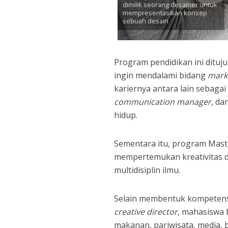
dimilik seorang desainer untuk
mempresentasikan konsep
sebuah desain
Program pendidikan ini dituju
ingin mendalami bidang
mark
kariernya antara lain sebagai
communication manager
, da
hidup.
Sementara itu, program Maste
mempertemukan kreativitas d
multidisiplin ilmu.
Selain membentuk kompetensi 
creative director
, mahasiswa 
makanan, pariwisata, media, 