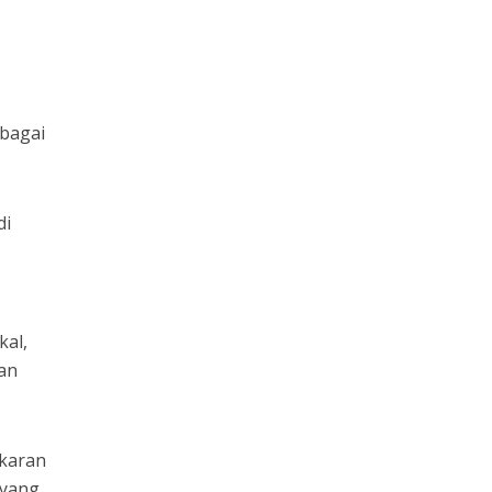
rbagai
di
kal,
an
karan
 yang