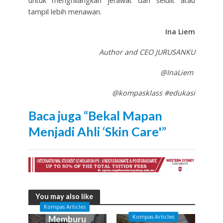
untuk menghilangkan jerawat dan selulit atau
tampil lebih menawan.
Ina Liem
Author and CEO JURUSANKU
@InaLiem
@kompasklass #edukasi
Baca juga “Bekal Mapan
Menjadi Ahli ‘Skin Care'”
You may also like
Kompas Articles
Kompas Articles
Memburu