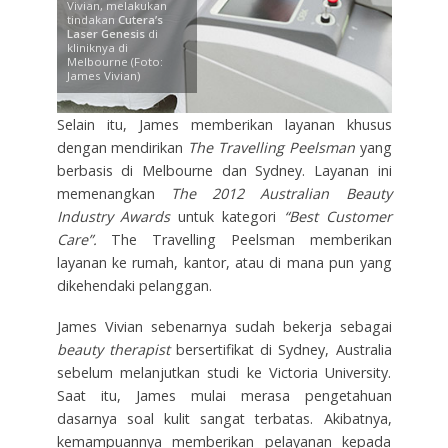
Vivian, melakukan
tindakan
Cutera’s
Laser Genesis
di
kliniknya di
Melbourne (Foto:
James Vivian)
Selain itu, James memberikan layanan khusus
dengan mendirikan
The Travelling Peelsman
yang
berbasis di Melbourne dan Sydney. Layanan ini
memenangkan
The 2012 Australian Beauty
Industry Awards
untuk kategori
“Best Customer
Care”.
The Travelling Peelsman memberikan
layanan ke rumah, kantor, atau di mana pun yang
dikehendaki pelanggan.
James Vivian sebenarnya sudah bekerja sebagai
beauty therapist
bersertifikat di Sydney, Australia
sebelum melanjutkan studi ke Victoria University.
Saat itu, James mulai merasa pengetahuan
dasarnya soal kulit sangat terbatas. Akibatnya,
kemampuannya memberikan pelayanan kepada