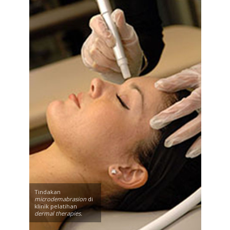
Tindakan
microdemabrasion
di
klinik pelatihan
dermal therapies.