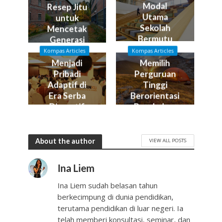
Modal
Resep Jitu
Utama
untuk
Sekolah
Mencetak
Bermutu
Generasi
Emas
Kompas Articles
Kompas Articles
Menjadi
Memilih
Pribadi
Perguruan
Adaptif di
Tinggi
Era Serba
Berorientasi
Disruptif
Perubahan
About the author
VIEW ALL POSTS
Ina Liem
Ina Liem sudah belasan tahun
berkecimpung di dunia pendidikan,
terutama pendidikan di luar negeri. Ia
telah memberi konsultasi, seminar, dan