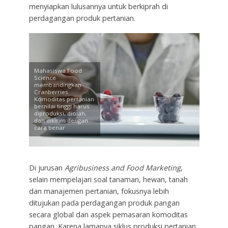
menyiapkan lulusannya untuk berkiprah di
perdagangan produk pertanian.
Mahasiswa Food
Science
membandingkan
Cranberries.
Komoditas pertanian
bernilai tinggi harus
diproduksi, diolah,
dan dikirim dengan
cara benar
Di jurusan
Agribusiness and Food Marketing
,
selain mempelajari soal tanaman, hewan, tanah
dan manajemen pertanian, fokusnya lebih
ditujukan pada perdagangan produk pangan
secara global dan aspek pemasaran komoditas
pangan. Karena lamanya siklus produksi pertanian