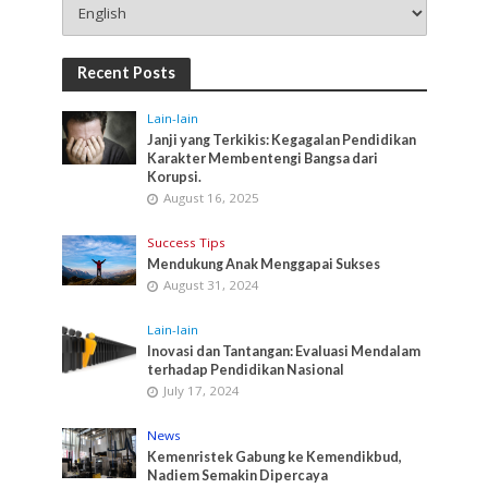
Recent Posts
Lain-lain
Janji yang Terkikis: Kegagalan Pendidikan
Karakter Membentengi Bangsa dari
Korupsi.
August 16, 2025
Success Tips
Mendukung Anak Menggapai Sukses
August 31, 2024
Lain-lain
Inovasi dan Tantangan: Evaluasi Mendalam
terhadap Pendidikan Nasional
July 17, 2024
News
Kemenristek Gabung ke Kemendikbud,
Nadiem Semakin Dipercaya