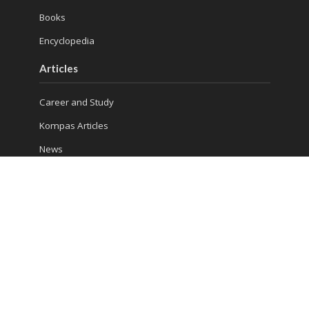
Books
Encyclopedia
Articles
Career and Study
Kompas Articles
News
Success Tips
Reach Us
Ruko Golden Madrid 2 Blok G/20
Jl. Letnan Sutopo
Serpong
Kota Tangerang Selatan, Banten 15310, Indonesia
Phone : (021) 5316 4930
Consultation 1: 081 5510 8832