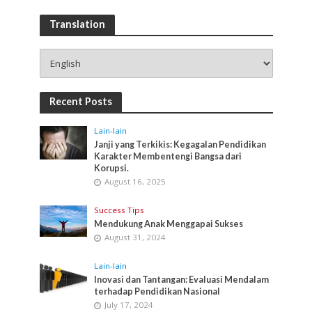
Translation
Recent Posts
Lain-lain
Janji yang Terkikis: Kegagalan Pendidikan
Karakter Membentengi Bangsa dari
Korupsi.
August 16, 2025
Success Tips
Mendukung Anak Menggapai Sukses
August 31, 2024
Lain-lain
Inovasi dan Tantangan: Evaluasi Mendalam
terhadap Pendidikan Nasional
July 17, 2024