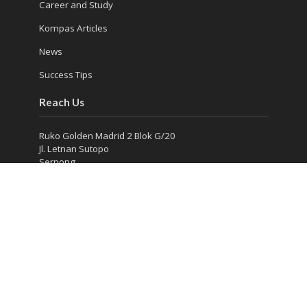
Career and Study
Kompas Articles
News
Success Tips
Reach Us
Ruko Golden Madrid 2 Blok G/20
Jl. Letnan Sutopo
Serpong
Kota Tangerang Selatan, Banten 15310, Indonesia
Phone : (021) 5316 4930
Consultation 1: 081 5510 8832
Consultation 2: 0813 986 906 13
Seminar : 0811 339 4643
info@jurusanku.com
marketing@jurusanku.com
Copyright © Jurusanku 2016.