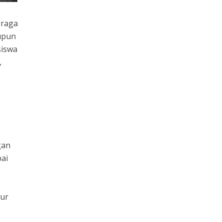
 raga
aupun
siswa
,
gan
pai
tur