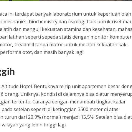
ca ini terdapat banyak laboratorium untuk keperluan olah
biomechanics, biochemistry dan fisiologi baik untuk riset m
melatih dan menguji kekuatan stamina dan kesehatan, maha
an latihan seperti sepeda statis dengan monitor komputer
otor, treadmill tanpa motor untuk melatih kekuatan kaki,
performa otot, dan masih banyak lagi.
ggih
h Altitude Hotel. Bentuknya mirip unit apartemen besar den
6 orang. Uniknya, kondisi di dalamnya bisa diatur menyeru
nggian tertentu. Caranya dengan menambah tingkat kadar
 pada setelan seperti di ketinggian 3500 meter di atas
 turun dari 20,9% (normal) menjadi 15,5%. Setelan bisa dia
wilayah yang lebih tinggi lagi.