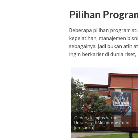
Pilihan Progra
Beberapa pilihan program stud
kepelatihan, manajemen bisnis
sebagainya. Jadi bukan atlit a
ingin berkarier di dunia riset, 
Gedung kampus Victoria
University di Melbourne (foto:
Jurusanku)