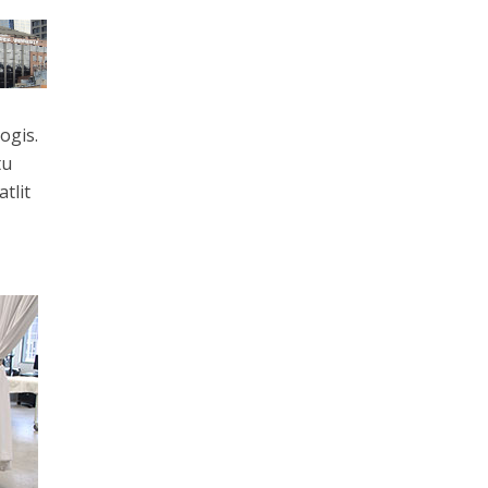
ogis.
tu
tlit