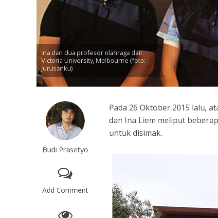
Ina dan dua profesor olahraga dari
Victoria University, Melbourne (foto:
Jurusanku)
Pada 26 Oktober 2015 lalu, at
dan Ina Liem meliput beberap
untuk disimak.
Budi Prasetyo
Add Comment