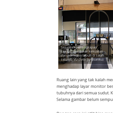
Sejumlah perlengkapan
canggih pengukur kekuatan
dan performa tubuh di salah
satu lab VU (foto: Jurusanku)
Ruang lain yang tak kalah men
menghadap layar monitor bes
tubuhnya dari semua sudut. K
Selama gambar belum sempurna