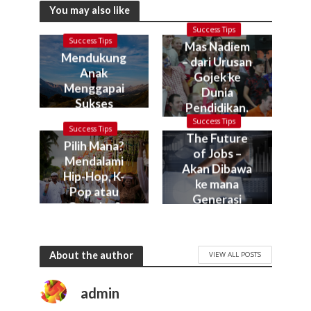
You may also like
Success Tips
Success Tips
Mas Nadiem
Mendukung
– dari Urusan
Anak
Gojek ke
Menggapai
Dunia
Sukses
Pendidikan.
Kok bisa?
Success Tips
Success Tips
The Future
Pilih Mana?
of Jobs –
Mendalami
Akan Dibawa
Hip-Hop, K-
ke mana
Pop atau
Generasi
Gamelan?
Muda Kita?
About the author
VIEW ALL POSTS
admin