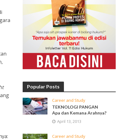
i
egara
tan
n,
Popular Posts
ht
dang
Career and Study
TEKNOLOGI PANGAN
Apa dan Kemana Arahnya?
April 13, 2013
nya:
Career and Study