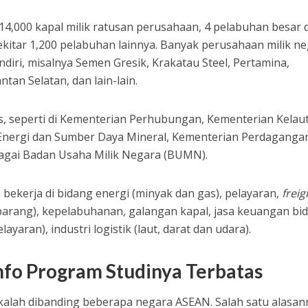
14,000 kapal milik ratusan perusahaan, 4 pelabuhan besar d
kitar 1,200 pelabuhan lainnya. Banyak perusahaan milik n
diri, misalnya Semen Gresik, Krakatau Steel, Pertamina,
tan Selatan, dan lain-lain.
s, seperti di Kementerian Perhubungan, Kementerian Kelau
Energi dan Sumber Daya Mineral, Kementerian Perdaganga
gai Badan Usaha Milik Negara (BUMN).
 bekerja di bidang energi (minyak dan gas), pelayaran,
freig
barang), kepelabuhanan, galangan kapal, jasa keuangan bi
ayaran), industri logistik (laut, darat dan udara).
nfo Program Studinya Terbatas
h kalah dibanding beberapa negara ASEAN. Salah satu alasan