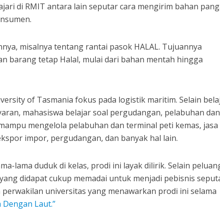
elajari di RMIT antara lain seputar cara mengirim bahan pan
onsumen.
nnya, misalnya tentang rantai pasok HALAL. Tujuannya
n barang tetap Halal, mulai dari bahan mentah hingga
versity of Tasmania fokus pada logistik maritim. Selain bela
ran, mahasiswa belajar soal pergudangan, pelabuhan dan
 mampu mengelola pelabuhan dan terminal peti kemas, jasa
ekspor impor, pergudangan, dan banyak hal lain.
a-lama duduk di kelas, prodi ini layak dilirik. Selain peluan
u yang didapat cukup memadai untuk menjadi pebisnis seput
ara perwakilan universitas yang menawarkan prodi ini selama
 Dengan Laut.”