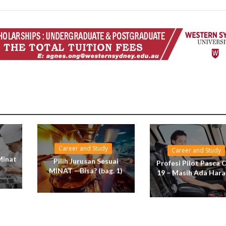
Career and Study
Career and Study
Minat
Pilih Jurusan Sesuai
Profesi Pilot Pasca 
MINAT – Bisa? (bag. 1)
19 – Masih Ada Hara