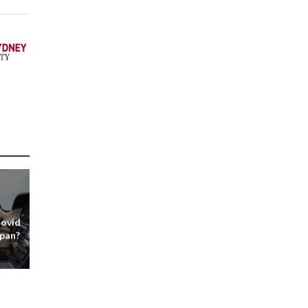
Covid
pan?