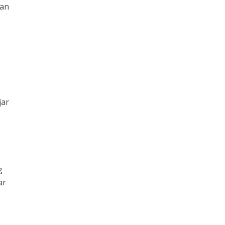
gan
jar
g
ar