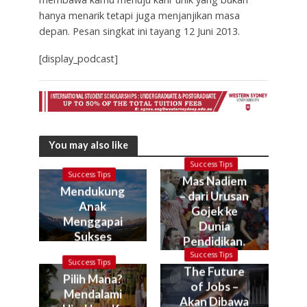
hanya menarik tetapi juga menjanjikan masa
depan. Pesan singkat ini tayang 12 Juni 2013.
[display_podcast]
You may also like
Success Tips
Success Tips
Mas Nadiem
Mendukung
– dari Urusan
Anak
Gojek ke
Menggapai
Dunia
Sukses
Pendidikan.
Kok bisa?
Success Tips
Success Tips
The Future
Pilih Mana?
of Jobs –
Mendalami
Akan Dibawa