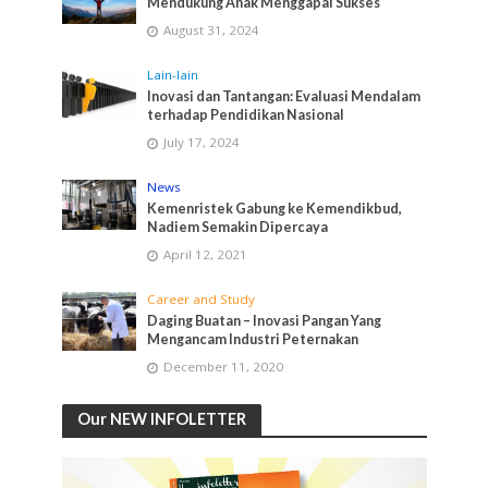
Mendukung Anak Menggapai Sukses
August 31, 2024
Lain-lain
Inovasi dan Tantangan: Evaluasi Mendalam
terhadap Pendidikan Nasional
July 17, 2024
News
Kemenristek Gabung ke Kemendikbud,
Nadiem Semakin Dipercaya
April 12, 2021
Career and Study
Daging Buatan – Inovasi Pangan Yang
Mengancam Industri Peternakan
December 11, 2020
Our NEW INFOLETTER