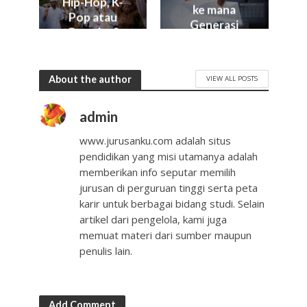
Hip-Hop, K-
ke mana
Pop atau
Generasi
Gamelan?
Muda Kita?
About the author
VIEW ALL POSTS
admin
www.jurusanku.com adalah situs
pendidikan yang misi utamanya adalah
memberikan info seputar memilih
jurusan di perguruan tinggi serta peta
karir untuk berbagai bidang studi. Selain
artikel dari pengelola, kami juga
memuat materi dari sumber maupun
penulis lain.
Add Comment