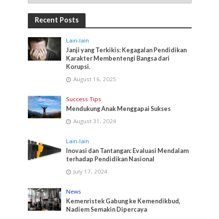
Recent Posts
Lain-lain
Janji yang Terkikis: Kegagalan Pendidikan
Karakter Membentengi Bangsa dari
Korupsi.
August 16, 2025
Success Tips
Mendukung Anak Menggapai Sukses
August 31, 2024
Lain-lain
Inovasi dan Tantangan: Evaluasi Mendalam
terhadap Pendidikan Nasional
July 17, 2024
News
Kemenristek Gabung ke Kemendikbud,
Nadiem Semakin Dipercaya