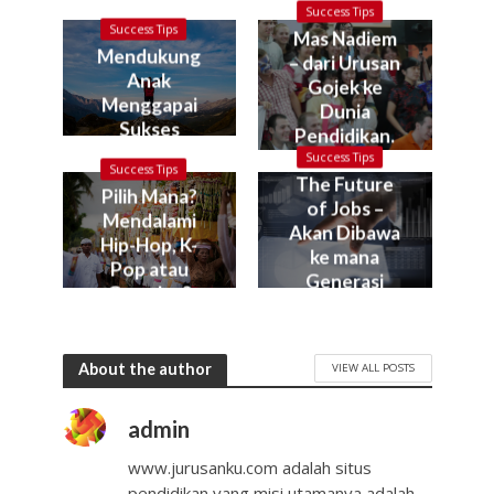
Success Tips
Success Tips
Mas Nadiem
Mendukung
– dari Urusan
Anak
Gojek ke
Menggapai
Dunia
Sukses
Pendidikan.
Kok bisa?
Success Tips
Success Tips
The Future
Pilih Mana?
of Jobs –
Mendalami
Akan Dibawa
Hip-Hop, K-
ke mana
Pop atau
Generasi
Gamelan?
Muda Kita?
About the author
VIEW ALL POSTS
admin
www.jurusanku.com adalah situs
pendidikan yang misi utamanya adalah