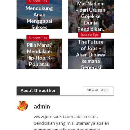
Success Tips
Mas Nadiem
Mendukung
– dari Urusan
Anak
Gojek ke
Menggapai
Dunia
Sukses
Pendidikan.
Kok bisa?
Success Tips
Success Tips
The Future
Pilih Mana?
of Jobs –
Mendalami
Akan Dibawa
Hip-Hop, K-
ke mana
Pop atau
Generasi
Gamelan?
Muda Kita?
About the author
VIEW ALL POSTS
admin
www.jurusanku.com adalah situs
pendidikan yang misi utamanya adalah
memberikan info seputar memilih