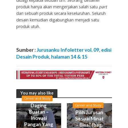
dibagi kepada sebuah tim. Seorang desainer
produk hanya akan mengerjakan salah satu
part
dari sebuah produk secara keseluruhan
.
Seluruh
desain kemudian digabungkan menjadi satu
produk utuh.
Sumber :
Jurusanku Infoletter vol. 09, edisi
Desain Produk, halaman 14 & 15
You may also like
Career and Study
Daging
Career and Study
Buatan –
Pilih Jurusan
Inovasi
Sesuai Minat
Pangan Yang
– Bisa? (bag.