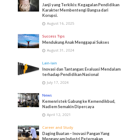
Janji yang Terkikis: Kegagalan Pendidikan
Karakter Membentengi Bangsa dari
Korupsi.
August 16, 2025
Success Tips
Mendukung Anak Menggapai Sukses
August 31, 2024
Lain-lain
Inovasi dan Tantangan: Evaluasi Mendalam
terhadap Pendidikan Nasional
July 17, 2024
News
Kemenristek Gabung ke Kemendikbud,
Nadiem Semakin Dipercaya
April 12, 2021
Career and Study
Daging Buatan – Inovasi Pangan Yang
Mengancam Industri Peternakan