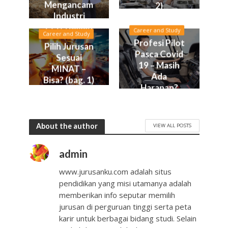
Mengancam
2)
Industri
Peternakan
Career and Study
Career and Study
Profesi Pilot
Pilih Jurusan
Pasca Covid
Sesuai
19 – Masih
MINAT –
Ada
Bisa? (bag. 1)
Harapan?
About the author
VIEW ALL POSTS
admin
www.jurusanku.com adalah situs
pendidikan yang misi utamanya adalah
memberikan info seputar memilih
jurusan di perguruan tinggi serta peta
karir untuk berbagai bidang studi. Selain