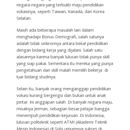
negara-negara yang terbukti maju pendidikan
vokasinya, seperti Taiwan, Kanada, dan Korea
Selatan.
Masih ada beberapa masalah lain dalam
menghadapi Bonus Demografi, salah satunya
adalah tidak sinkronnya antara bekal pendidikan
dengan bidang kerja yang dijalani. Salah satu
alasannya karena banyak lulusan tidak punya skill
yang siap pakai. Sementara itu mereka yang punya
pengetahuan dan skill malah memilih bekerja di
luar bidang studinya.
Selain itu, banyak orang menganggap pendidikan
vokasi kurang bergengsi dan bukan untuk anak
pintar. Ini anggapan salah. Di banyak negara maju,
misalnya Jerman, sebagian besar pelajar bangga
menempuh pendidikan kejuruan. Di Indonesia,
lulusan politeknik seperti ATMI (Akademi Teknik
Mesin Indonesia) di Solo umumnya sukses di