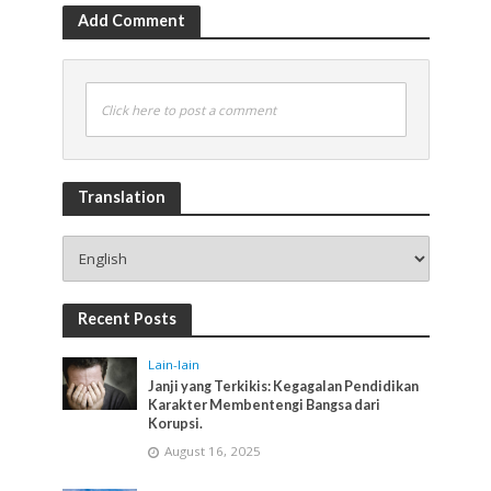
Add Comment
Click here to post a comment
Translation
Recent Posts
Lain-lain
Janji yang Terkikis: Kegagalan Pendidikan
Karakter Membentengi Bangsa dari
Korupsi.
August 16, 2025