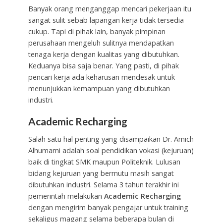
Banyak orang menganggap mencari pekerjaan itu
sangat sulit sebab lapangan kerja tidak tersedia
cukup. Tapi di pihak lain, banyak pimpinan
perusahaan mengeluh sulitnya mendapatkan
tenaga kerja dengan kualitas yang dibutuhkan.
Keduanya bisa saja benar. Yang pasti, di pihak
pencari kerja ada keharusan mendesak untuk
menunjukkan kemampuan yang dibutuhkan
industri.
Academic Recharging
Salah satu hal penting yang disampaikan Dr. Amich
Alhumami adalah soal pendidikan vokasi (kejuruan)
baik di tingkat SMK maupun Politeknik. Lulusan
bidang kejuruan yang bermutu masih sangat
dibutuhkan industri. Selama 3 tahun terakhir ini
pemerintah melakukan
Academic Recharging
dengan mengirim banyak pengajar untuk training
sekaligus magang selama beberapa bulan di