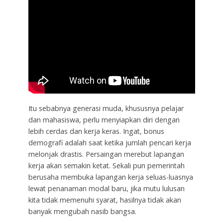
Itu sebabnya generasi muda, khususnya pelajar
dan mahasiswa, perlu menyiapkan diri dengan
lebih cerdas dan kerja keras. Ingat, bonus
demografi adalah saat ketika jumlah pencari kerja
melonjak drastis. Persaingan merebut lapangan
kerja akan semakin ketat. Sekali pun pemerintah
berusaha membuka lapangan kerja seluas-luasnya
lewat penanaman modal baru, jika mutu lulusan
kita tidak memenuhi syarat, hasilnya tidak akan
banyak mengubah nasib bangsa.