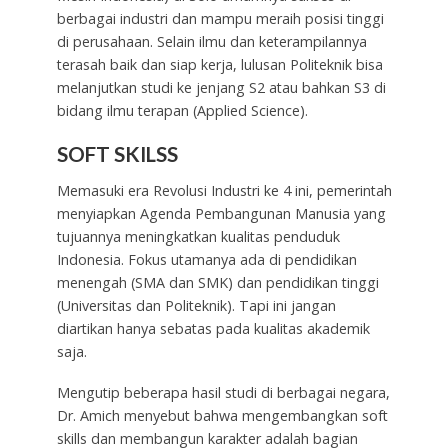
berbagai industri dan mampu meraih posisi tinggi
di perusahaan. Selain ilmu dan keterampilannya
terasah baik dan siap kerja, lulusan Politeknik bisa
melanjutkan studi ke jenjang S2 atau bahkan S3 di
bidang ilmu terapan (Applied Science).
SOFT SKILSS
Memasuki era Revolusi Industri ke 4 ini, pemerintah
menyiapkan Agenda Pembangunan Manusia yang
tujuannya meningkatkan kualitas penduduk
Indonesia. Fokus utamanya ada di pendidikan
menengah (SMA dan SMK) dan pendidikan tinggi
(Universitas dan Politeknik). Tapi ini jangan
diartikan hanya sebatas pada kualitas akademik
saja.
Mengutip beberapa hasil studi di berbagai negara,
Dr. Amich menyebut bahwa mengembangkan soft
skills dan membangun karakter adalah bagian