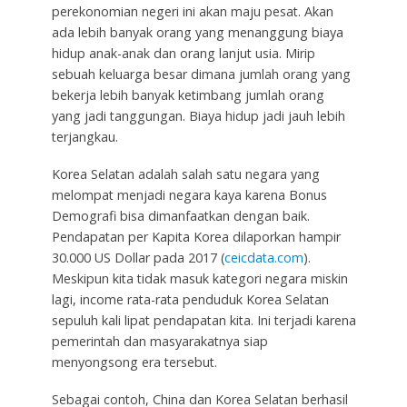
perekonomian negeri ini akan maju pesat. Akan
ada lebih banyak orang yang menanggung biaya
hidup anak-anak dan orang lanjut usia. Mirip
sebuah keluarga besar dimana jumlah orang yang
bekerja lebih banyak ketimbang jumlah orang
yang jadi tanggungan. Biaya hidup jadi jauh lebih
terjangkau.
Korea Selatan adalah salah satu negara yang
melompat menjadi negara kaya karena Bonus
Demografi bisa dimanfaatkan dengan baik.
Pendapatan per Kapita Korea dilaporkan hampir
30.000 US Dollar pada 2017 (
ceicdata.com
).
Meskipun kita tidak masuk kategori negara miskin
lagi, income rata-rata penduduk Korea Selatan
sepuluh kali lipat pendapatan kita. Ini terjadi karena
pemerintah dan masyarakatnya siap
menyongsong era tersebut.
Sebagai contoh, China dan Korea Selatan berhasil