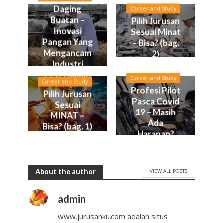
Daging
Career and Study
Buatan –
Pilih Jurusan
Inovasi
Sesuai Minat
Pangan Yang
– Bisa? (bag.
Mengancam
2)
Industri
Peternakan
Career and Study
Career and Study
Profesi Pilot
Pilih Jurusan
Pasca Covid
Sesuai
19 – Masih
MINAT –
Ada
Bisa? (bag. 1)
Harapan?
About the author
VIEW ALL POSTS
admin
www.jurusanku.com adalah situs