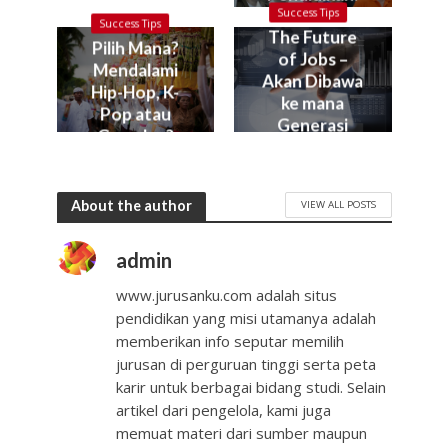
Kok bisa?
Success Tips
Success Tips
The Future
Pilih Mana?
of Jobs –
Mendalami
Akan Dibawa
Hip-Hop, K-
ke mana
Pop atau
Generasi
Gamelan?
Muda Kita?
About the author
VIEW ALL POSTS
admin
www.jurusanku.com adalah situs
pendidikan yang misi utamanya adalah
memberikan info seputar memilih
jurusan di perguruan tinggi serta peta
karir untuk berbagai bidang studi. Selain
artikel dari pengelola, kami juga
memuat materi dari sumber maupun