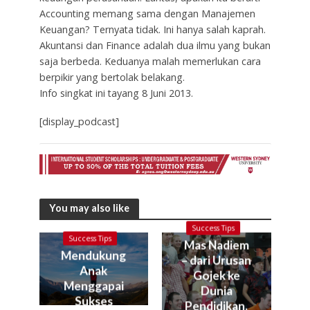
Accounting memang sama dengan Manajemen
Keuangan? Ternyata tidak. Ini hanya salah kaprah.
Akuntansi dan Finance adalah dua ilmu yang bukan
saja berbeda. Keduanya malah memerlukan cara
berpikir yang bertolak belakang.
Info singkat ini tayang 8 Juni 2013.
[display_podcast]
You may also like
Success Tips
Success Tips
Mas Nadiem
Mendukung
– dari Urusan
Anak
Gojek ke
Menggapai
Dunia
Sukses
Pendidikan.