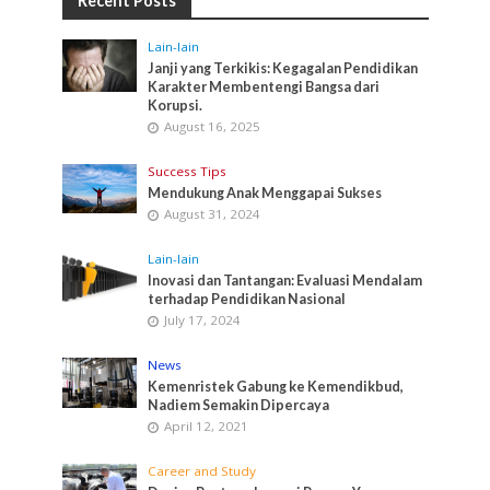
Recent Posts
Lain-lain
Janji yang Terkikis: Kegagalan Pendidikan
Karakter Membentengi Bangsa dari
Korupsi.
August 16, 2025
Success Tips
Mendukung Anak Menggapai Sukses
August 31, 2024
Lain-lain
Inovasi dan Tantangan: Evaluasi Mendalam
terhadap Pendidikan Nasional
July 17, 2024
News
Kemenristek Gabung ke Kemendikbud,
Nadiem Semakin Dipercaya
April 12, 2021
Career and Study