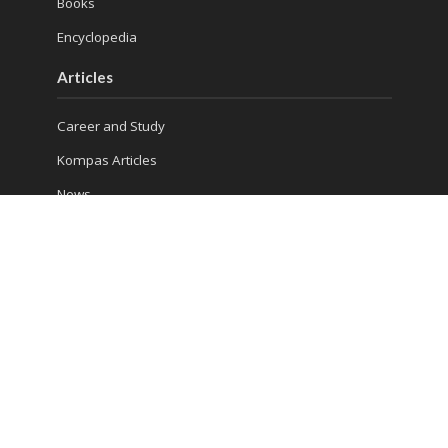
Books
Encyclopedia
Articles
Career and Study
Kompas Articles
News
Success Tips
Reach Us
Ruko Golden Madrid 2 Blok G/20
Jl. Letnan Sutopo
Serpong
Kota Tangerang Selatan, Banten 15310, Indonesia
Phone : (021) 5316 4930
Consultation 1: 081 5510 8832
Consultation 2: 0813 986 906 13