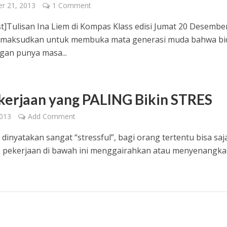
r 21, 2013
1 Comment
t]Tulisan Ina Liem di Kompas Klass edisi Jumat 20 Desembe
 dimaksudkan untuk membuka mata generasi muda bahwa b
an punya masa...
kerjaan yang PALING Bikin STRES
2013
Add Comment
dinyatakan sangat “stressful”, bagi orang tertentu bisa saj
is pekerjaan di bawah ini menggairahkan atau menyenangka