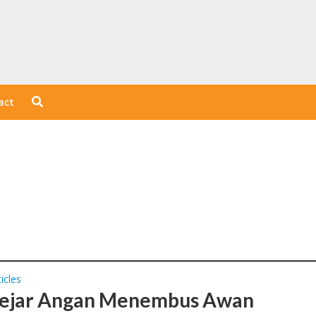
act
icles
ejar Angan Menembus Awan