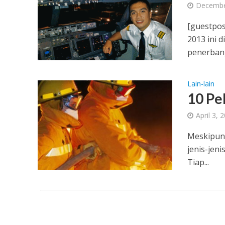
Decembe
[guestpos
2013 ini
penerbang
Lain-lain
10 Pe
April 3, 
Meskipun 
jenis-jen
Tiap...