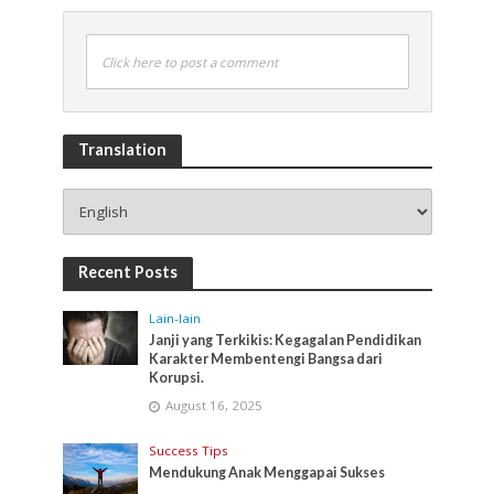
Click here to post a comment
Translation
Recent Posts
Lain-lain
Janji yang Terkikis: Kegagalan Pendidikan
Karakter Membentengi Bangsa dari
Korupsi.
August 16, 2025
Success Tips
Mendukung Anak Menggapai Sukses