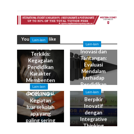
You may also like
Lain-lain
Lain-lain
Janji yang
Inovasi dan
Terkikis:
Tantangan:
Kegagalan
Evaluasi
Pendidikan
Mendalam
Karakter
terhadap
Membenten
Pendidikan
gi Bangsa
Lain-lain
Nasional
Lain-lain
dari Korupsi.
POLLING –
Berpikir
Kegiatan
Inovatif
luar sekolah
dengan
apa yang
Integrative
paling sering
Thinking
dilakukan?